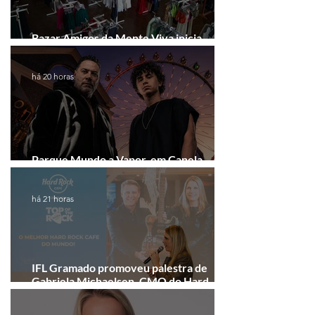
Bazar Amigos da Mente Viva inicia
arrecadação em Gramado e Canela
há 20 horas
Parque Mundo a Vapor, em Canela,
recebe festival eletrônico em agosto
há 21 horas
IFL Gramado promoveu palestra de
Gabriela Michaelsen, CMO do Hard
Rock Cafe Gramado