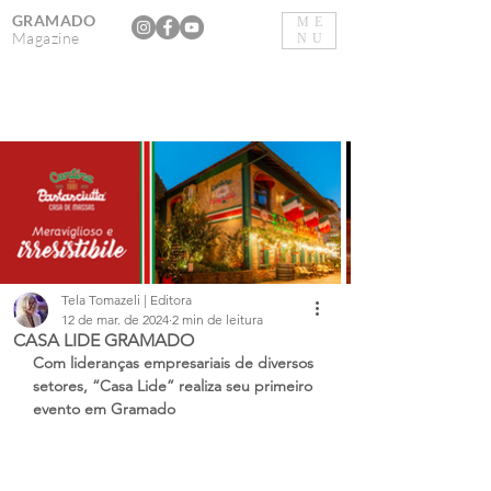
GRAMADO
ME
Magazine
NU
Tela Tomazeli | Editora
12 de mar. de 2024
2 min de leitura
CASA LIDE GRAMADO
Com lideranças empresariais de diversos 
setores, “Casa Lide” realiza seu primeiro 
evento em Gramado