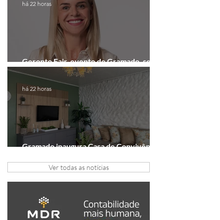
há 22 horas
Geronto Fair, evento de Gramado, será
realizada em formato digital
há 22 horas
Gramado inaugura Casa de Convivência
dedicada às mulheres
Ver todas as notícias