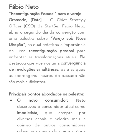
Fábio Neto
"Reconfiguração Pessoal" para o varejo
Gramado, [Data]
 – O Chief Strategy 
Officer (CSO) da StartSe, Fábio Neto, 
abriu o segundo dia da convenção com 
uma palestra sobre 
"Varejo sob Nova 
Direção"
, na qual enfatizou a importância 
de uma 
reconfiguração pessoal
 para 
enfrentar as transformações atuais. Ele 
destacou que vivemos uma 
convergência 
de revoluções simultâneas
, para as quais 
as abordagens lineares do passado não 
são mais suficientes.
Principais pontos abordados na palestra:
O novo consumidor:
 Neto 
descreveu o consumidor atual como 
imediatista
, que compra por 
diversos canais e valoriza mais a 
opinião de outros consumidores 
sobre uma marca do que a própria 