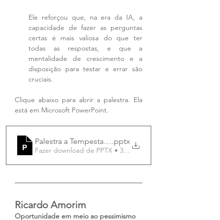
Ele reforçou que, na era da IA, a 
capacidade de fazer as perguntas 
certas é mais valiosa do que ter 
todas as respostas, e que a 
mentalidade de crescimento e a 
disposição para testar e errar são 
cruciais.
Clique abaixo para abrir a palestra. Ela 
está em Microsoft PowerPoint. 
Palestra a Tempestade Perfeita CDLIA
.pptx
Fazer download de PPTX • 315.50MB
Ricardo Amorim
Oportunidade em meio ao pessimismo