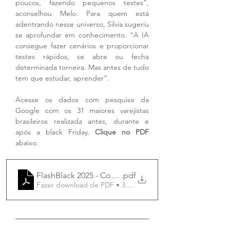
poucos, fazendo pequenos testes”, 
aconselhou Melo. Para quem está 
adentrando nesse universo, Silvia sugeriu 
se aprofundar em conhecimento. “A IA 
consegue fazer cenários e proporcionar 
testes rápidos, se abre ou fecha 
determinada torneira. Mas antes de tudo 
tem que estudar, aprender”.
Acesse os dados com pesquisa da 
Google com os 31 maiores varejistas 
brasileiros realizada antes, durante e 
após a black Friday. 
Clique no PDF 
abaixo.
FlashBlack 2025 - Content Asset
.pdf
Fazer download de PDF • 3.72MB