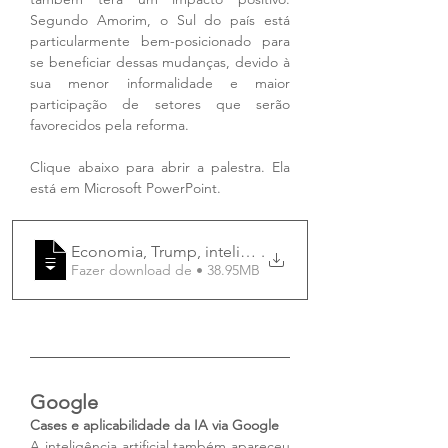
Segundo Amorim, o Sul do país está 
particularmente bem-posicionado para 
se beneficiar dessas mudanças, devido à 
sua menor informalidade e maior 
participação de setores que serão 
favorecidos pela reforma.
Clique abaixo para abrir a palestra. Ela 
está em Microsoft PowerPoint. 
Economia, Trump, inteligencia artificial - Federação 
.
Fazer download de • 38.95MB
Google
Cases e aplicabilidade da IA via Google
A inteligência artificial também apareceu 