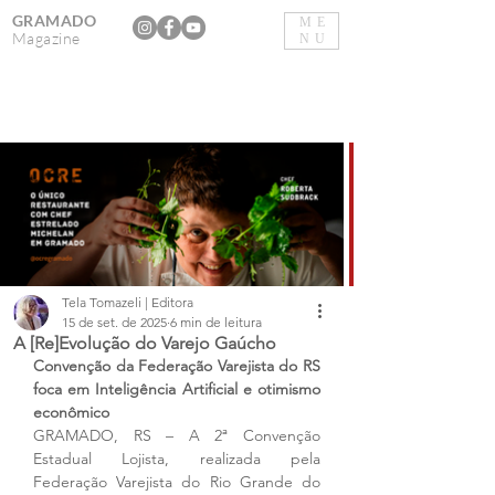
GRAMADO
ME
Magazine
NU
Tela Tomazeli | Editora
15 de set. de 2025
6 min de leitura
A [Re]Evolução do Varejo Gaúcho
Convenção da Federação Varejista do RS 
foca em Inteligência Artificial e otimismo 
econômico
GRAMADO, RS – A 2ª Convenção 
Estadual Lojista, realizada pela 
Federação Varejista do Rio Grande do 