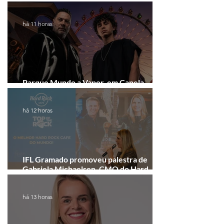
arrecadação em Gramado e Canela
há 11 horas
Parque Mundo a Vapor, em Canela,
recebe festival eletrônico em agosto
há 12 horas
IFL Gramado promoveu palestra de
Gabriela Michaelsen, CMO do Hard
Rock Cafe Gramado
há 13 horas