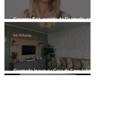
Geronto Fair, evento de Gramado, será
realizada em formato digital
há 14 horas
Gramado inaugura Casa de Convivência
dedicada às mulheres
há 15 horas
Gramado abre inscrições para programa
gratuito de inovação