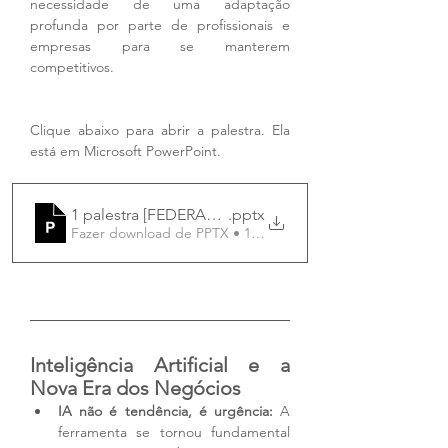
necessidade de uma adaptação 
profunda por parte de profissionais e 
empresas para se manterem 
competitivos.
Clique abaixo para abrir a palestra. Ela 
está em Microsoft PowerPoint. 
1 palestra [FEDERAÇÃO VAREJISTA RS] VAREJO
.pptx
Fazer download de PPTX • 173.66MB
Inteligência Artificial e a 
Nova Era dos Negócios
IA não é tendência, é urgência:
 A 
ferramenta se tornou fundamental 