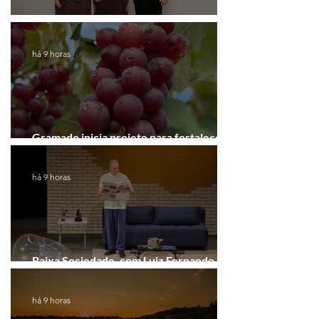
Coluna de |Caxias
há 9 horas
Gramado inicia projeto para fortalecer a
Rota do Vinho
há 9 horas
Baixa Sociedade, com Luiz Fernando
Guimarães, chega a Novo Hamburgo
há 9 horas