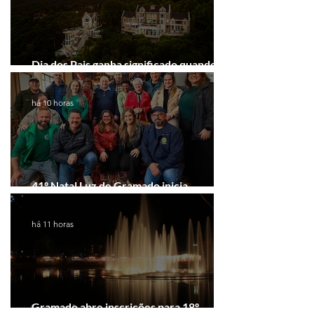
Dia dos Pais ganha significado quando o
presente é viver experiências juntos
há 10 horas
41º Natal Luz de Gramado inicia
tratativas com clubes de serviço
há 11 horas
Gramado abre inscrições para 18º