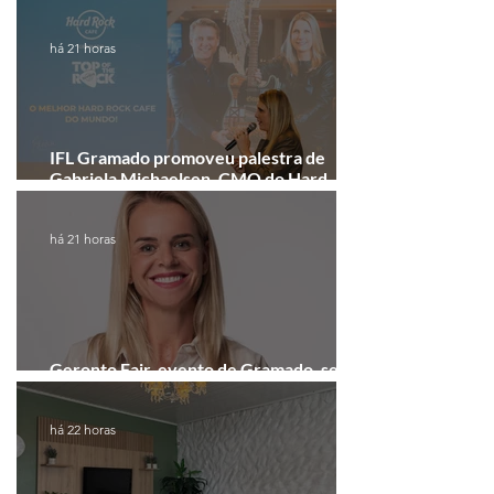
recebe festival eletrônico em agosto
há 21 horas
IFL Gramado promoveu palestra de
Gabriela Michaelsen, CMO do Hard
Rock Cafe Gramado
há 21 horas
Geronto Fair, evento de Gramado, será
realizada em formato digital
há 22 horas