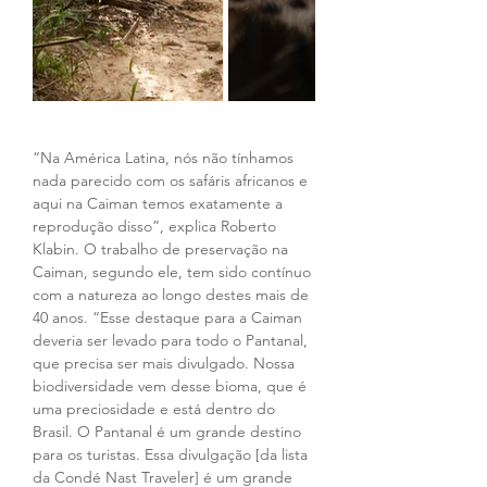
“Na América Latina, nós não tínhamos 
nada parecido com os safáris africanos e 
aqui na Caiman temos exatamente a 
reprodução disso”, explica Roberto 
Klabin. O trabalho de preservação na 
Caiman, segundo ele, tem sido contínuo 
com a natureza ao longo destes mais de 
40 anos. “Esse destaque para a Caiman 
deveria ser levado para todo o Pantanal, 
que precisa ser mais divulgado. Nossa 
biodiversidade vem desse bioma, que é 
uma preciosidade e está dentro do 
Brasil. O Pantanal é um grande destino 
para os turistas. Essa divulgação [da lista 
da Condé Nast Traveler] é um grande 