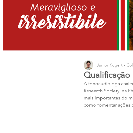
Júnior Kugert - Col
Qualificação
A fonoaudióloga caxien
Research Society, na P
mais importantes do mun
como fomentar ações d