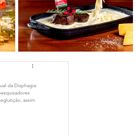
nual da Disphagia 
 pesquisadores 
eglutição, assim 