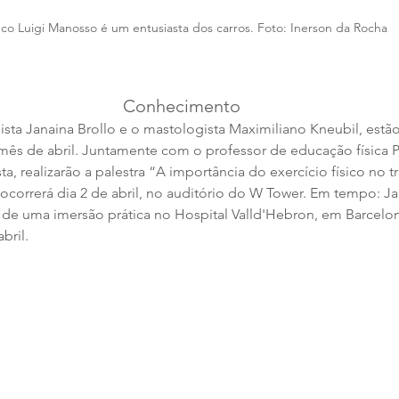
co Luigi Manosso é um entusiasta dos carros. Foto: Inerson da Rocha
Conhecimento
sta Janaina Brollo e o mastologista Maximiliano Kneubil, est
mês de abril. Juntamente com o professor de educação física 
ta, realizarão a palestra “A importância do exercício físico no 
correrá dia 2 de abril, no auditório do W Tower. Em tempo: Ja
r de uma imersão prática no Hospital Valld'Hebron, em Barcelon
bril.