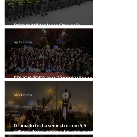
Brigada Militar lança Operação
Convergência na Região das Hortênsias
há 19 horas
EDUCAVÍDEO leva 38 produções ao
Festival de Cinema de Gramado
há 21 horas
Gramado fecha semestre com 5,6
milhões de pernoites e turismo aquecido.
Junho desponta!