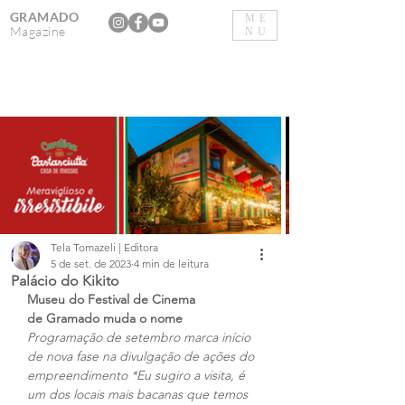
GRAMADO
ME
Magazine
NU
Tela Tomazeli | Editora
5 de set. de 2023
4 min de leitura
Palácio do Kikito
Museu do Festival de Cinema 
de Gramado muda o nome
Programação de setembro marca início 
de nova fase na divulgação de ações do 
empreendimento *Eu sugiro a visita, é 
um dos locais mais bacanas que temos 