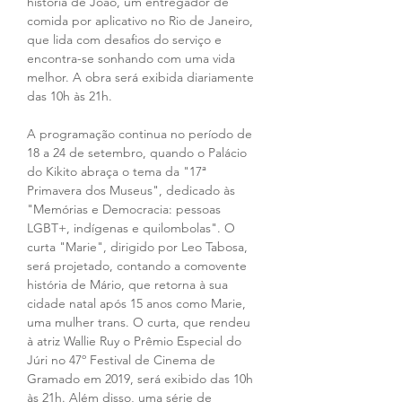
história de João, um entregador de 
comida por aplicativo no Rio de Janeiro, 
que lida com desafios do serviço e 
encontra-se sonhando com uma vida 
melhor. A obra será exibida diariamente 
das 10h às 21h.
A programação continua no período de 
18 a 24 de setembro, quando o Palácio 
do Kikito abraça o tema da "17ª 
Primavera dos Museus", dedicado às 
"Memórias e Democracia: pessoas 
LGBT+, indígenas e quilombolas". O 
curta "Marie", dirigido por Leo Tabosa, 
será projetado, contando a comovente 
história de Mário, que retorna à sua 
cidade natal após 15 anos como Marie, 
uma mulher trans. O curta, que rendeu 
à atriz Wallie Ruy o Prêmio Especial do 
Júri no 47º Festival de Cinema de 
Gramado em 2019, será exibido das 10h 
às 21h. Além disso, uma série de 