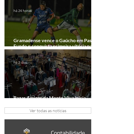
há 24 horas
Gramadense vence o Gaúcho em Passo
Fundo e conquista primeira vitória na
Série A2
há 2 dias
Bazar Amigos da Mente Viva inicia
arrecadação em Gramado e Canela
Ver todas as notícias