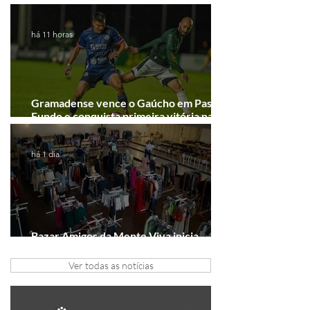
Junho desponta!
há 11 horas
Gramadense vence o Gaúcho em Passo
Fundo e conquista primeira vitória na
Série A2
há 1 dia
Bazar Amigos da Mente Viva inicia
arrecadação em Gramado e Canela
Ver todas as notícias