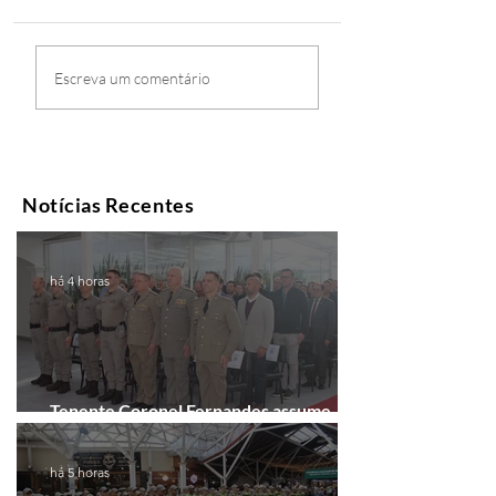
Escreva um comentário
Notícias Recentes
há 4 horas
Tenente Coronel Fernandes assume
comando do 41º BPM em Gramado
há 5 horas