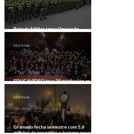
Brigada Militar lança Operação
Convergência na Região das Hortênsias
há 6 horas
EDUCAVÍDEO leva 38 produções ao
Festival de Cinema de Gramado
há 8 horas
Gramado fecha semestre com 5,6
milhões de pernoites e turismo aquecido.