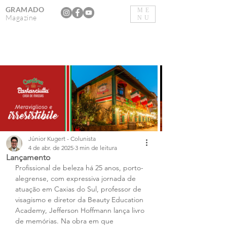
GRAMADO
ME
Magazine
NU
Júnior Kugert - Colunista
4 de abr. de 2025
3 min de leitura
Lançamento
Profissional de beleza há 25 anos, porto-
alegrense, com expressiva jornada de 
atuação em Caxias do Sul, professor de 
visagismo e diretor da Beauty Education 
Academy, Jefferson Hoffmann lança livro 
de memórias. Na obra em que 