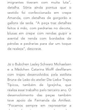
imigrantes tiveram com muita luta”, 
detalha. Sônia ainda pontua que o 
vestido foi confeccionado em crepe 
Amanda, com detalhes de gorgorão e 
gallons de seda. “A peça traz detalhes 
feitos à mão, com pedrarias no decote, 
blusas em crepe com rendas guipir e 
avental de renda com bordados de 
pérolas e pedrarias para dar um toque 
de realeza”, descreve.
Já o Bubchen Lasley Schwarz Michaelsen 
e a Mädchen Catarina Wolff desfilaram 
com trajes desenvolvidos pela estilista 
Bruna de Leão do atelier Die Liebe Trajes 
Típicos, também de Igrejinha, que 
realiza esse trabalho pelo terceiro ano. O 
desenvolvimento das peças também 
teve apoio de Fernanda da Amifest. 
“Focamos sempre em representar a 