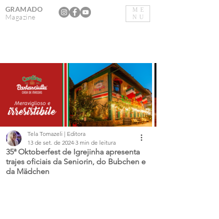
GRAMADO
ME
Magazine
NU
Tela Tomazeli | Editora
13 de set. de 2024
3 min de leitura
35ª Oktoberfest de Igrejinha apresenta
trajes oficiais da Seniorin, do Bubchen e
da Mädchen