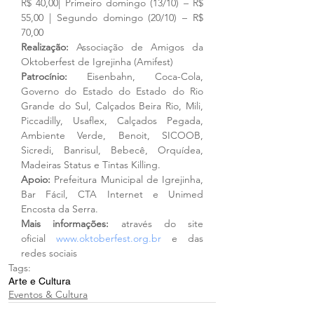
R$ 40,00| Primeiro domingo (13/10) – R$ 
55,00 | Segundo domingo (20/10) – R$ 
70,00
Realização: 
Associação de Amigos da 
Oktoberfest de Igrejinha (Amifest)
Patrocínio: 
Eisenbahn, Coca-Cola, 
Governo do Estado do Estado do Rio 
Grande do Sul, Calçados Beira Rio, Mili, 
Piccadilly, Usaflex, Calçados Pegada, 
Ambiente Verde, Benoit, SICOOB, 
Sicredi, Banrisul, Bebecê, Orquídea, 
Madeiras Status e Tintas Killing.
Apoio: 
Prefeitura
Municipal de Igrejinha, 
Bar Fácil, CTA Internet e Unimed 
Encosta da Serra.
Mais informações: 
através do site 
oficial
www.oktoberfest.org.br
 e das 
redes sociais
Tags:
Arte e Cultura
Eventos & Cultura