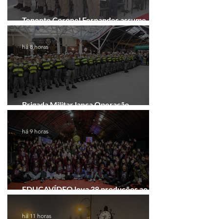
Tenente Coronel Fernandes assume
comando do 41º BPM em Gramado
há 8 horas
Brigada Militar lança Operação
Convergência na Região das Hortênsias
há 9 horas
EDUCAVÍDEO leva 38 produções ao
Festival de Cinema de Gramado
há 11 horas