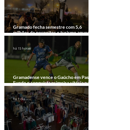
Gramado fecha semestre com 5,6
milhões de pernoites e turismo aquecido.
Junho desponta!
há 15 horas
Gramadense vence o Gaúcho em Passo
Fundo e conquista primeira vitória na
Série A2
há 1 dia