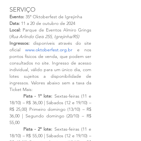
SERVIÇO
Evento:
 35ª Oktoberfest de Igrejinha
Data:
 11 a 20 de outubro de 2024
Local: 
Parque de Eventos Almiro Grings 
(
Rua
Arlindo
Geis 255,
Igrejinha/RS)
Ingressos: 
disponíveis através do site 
oficial 
www.oktoberfest.org.br
e nos 
pontos físicos de venda, que podem ser 
consultados no site. Ingresso de acesso 
individual, válido para um único dia, com 
lotes sujeitos a disponibilidade de 
ingressos. Valores abaixo sem a taxa da 
Ticket Mais:
       Pista - 1º lote: 
Sextas-feiras (11 e 
18/10) – R$ 36,00 | Sábados (12 e 19/10) – 
R$ 25,00| Primeiro domingo (13/10) – R$ 
36,00 | Segundo domingo (20/10) – R$ 
55,00
       Pista - 2º lote: 
Sextas-feiras (11 e 
18/10) – R$ 55,00 | Sábados (12 e 19/10) – 