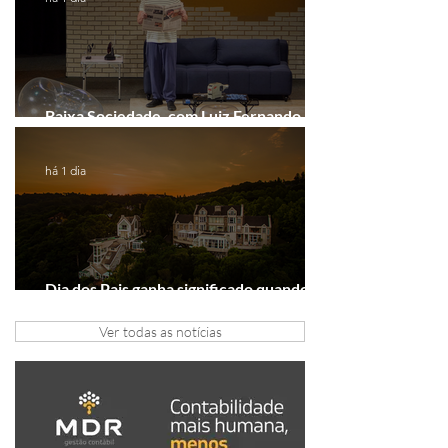
Baixa Sociedade, com Luiz Fernando
Guimarães, chega a Novo Hamburgo
há 1 dia
Dia dos Pais ganha significado quando o
presente é viver experiências juntos
Ver todas as notícias