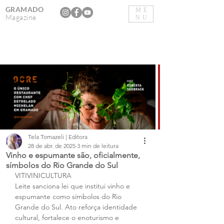
GRAMADO
ME
Magazine
NU
Tela Tomazeli | Editora
28 de abr. de 2025
3 min de leitura
Vinho e espumante são, oficialmente,
símbolos do Rio Grande do Sul
VITIVINICULTURA
Leite sanciona lei que institui vinho e 
espumante como símbolos do Rio 
Grande do Sul. Ato reforça identidade 
cultural, fortalece o enoturismo e 