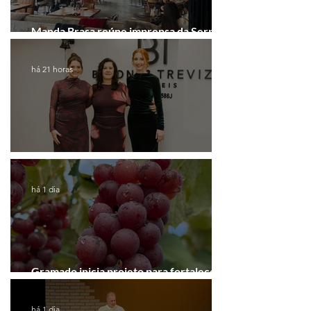
Manda Brasa reúne imprensa da Serra
Gaúcha para falar de expansão
há 21 horas
Coluna de Caxias
há 1 dia
Gramado inicia projeto para fortalecer a
Rota do Vinho
há 1 dia