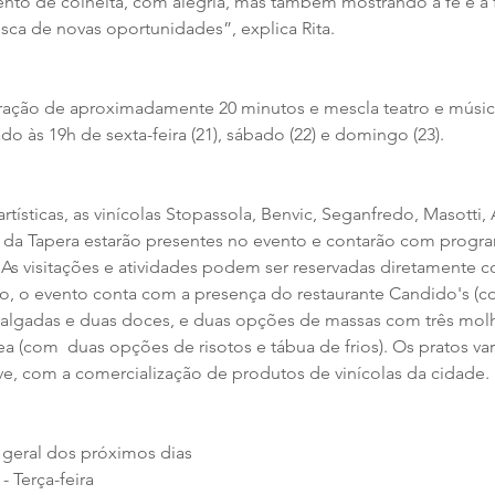
o de colheita, com alegria, mas também mostrando a fé e a 
sca de novas oportunidades”, explica Rita. 
ação de aproximadamente 20 minutos e mescla teatro e músic
ado às 19h de sexta-feira (21), sábado (22) e domingo (23).
tísticas, as vinícolas Stopassola, Benvic, Seganfredo, Masotti, 
sa da Tapera estarão presentes no evento e contarão com progr
As visitações e atividades podem ser reservadas diretamente co
o, o evento conta com a presença do restaurante Candido's (
salgadas e duas doces, e duas opções de massas com três molho
(com  duas opções de risotos e tábua de frios). Os pratos var
e, com a comercialização de produtos de vinícolas da cidade.
 geral dos próximos dias
- Terça-feira