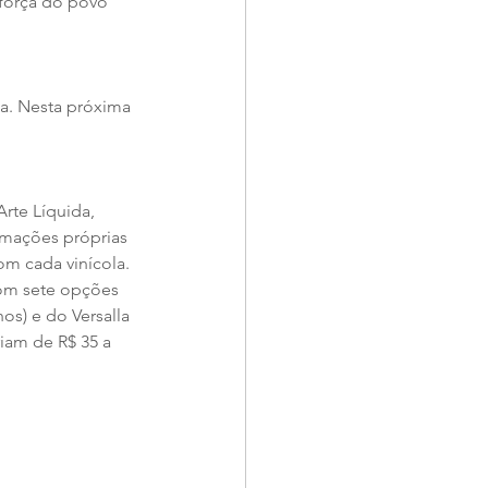
força do povo 
a. Nesta próxima 
Arte Líquida, 
amações próprias 
m cada vinícola. 
com sete opções 
s) e do Versalla 
iam de R$ 35 a 