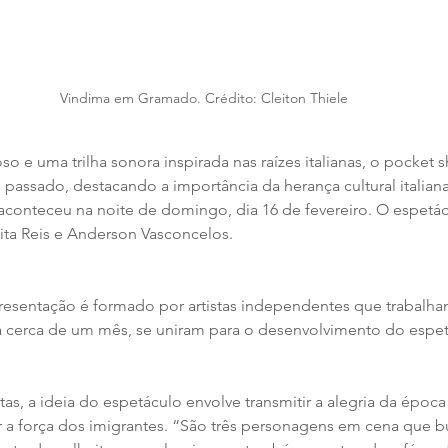
Vindima em Gramado. Crédito: Cleiton Thiele
 e uma trilha sonora inspirada nas raízes italianas, o pocket s
passado, destacando a importância da herança cultural italiana
aconteceu na noite de domingo, dia 16 de fevereiro. O espetácu
 Rita Reis e Anderson Vasconcelos. 
resentação é formado por artistas independentes que trabalha
 cerca de um mês, se uniram para o desenvolvimento do espet
as, a ideia do espetáculo envolve transmitir a alegria da época
a força dos imigrantes. “São três personagens em cena que 