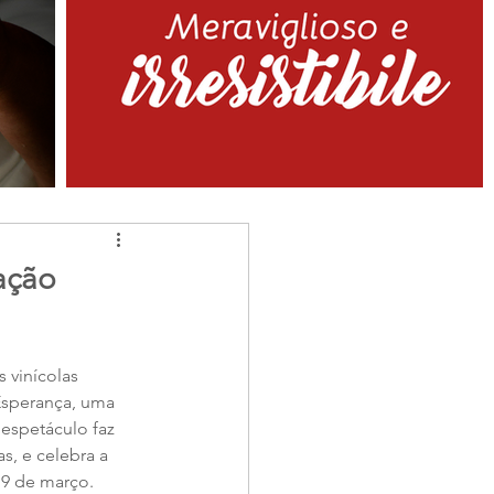
ação
 vinícolas
sperança, uma 
espetáculo faz 
s, e celebra a 
 9 de março. 