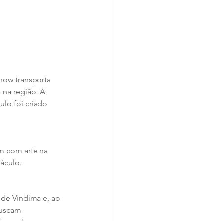
how transporta 
 na região. A 
lo foi criado 
m com arte na 
áculo. 
 de Vindima e, ao 
buscam 