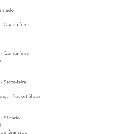
ramado
- Quarta-feira
- Quinta-feira
i
- Sexta-feira
ança - Pocket Show
5 - Sábado
i
s de Gramado