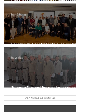
Concurso fotográfico do Gramadozoo
entra na reta final de inscrições
há 12 horas
Sabores de Canela: Festival ocupa Praça
João Corrêa em setembro
há 2 dias
Tenente Coronel Fernandes assume
comando do 41º BPM em Gramado
Ver todas as notícias