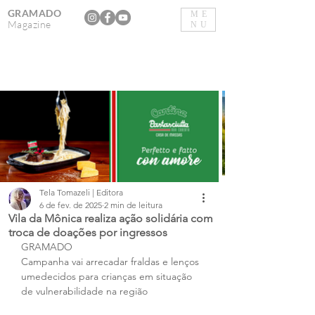
GRAMADO
ME
Magazine
NU
Tela Tomazeli | Editora
6 de fev. de 2025
2 min de leitura
Vila da Mônica realiza ação solidária com
troca de doações por ingressos
GRAMADO
Campanha vai arrecadar fraldas e lenços 
umedecidos para crianças em situação 
de vulnerabilidade na região