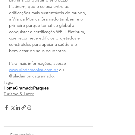
Latina a conquistar o selo LEED 
Platinum, que o coloca entre as 
edificações mais sustentáveis do mundo, 
a Vila da Mônica Gramado também é o 
primeiro parque temático global a 
conquistar a certificação WELL Platinum, 
que reconhece edifícios projetados e 
construídos para apoiar a saúde e o 
bem-estar de seus ocupantes. 
Para mais informações, acesse 
www.viladamonica.com.br
 ou 
@viladamonicagramado.
Tags:
Home
Gramado
Parques
Turismo & Lazer