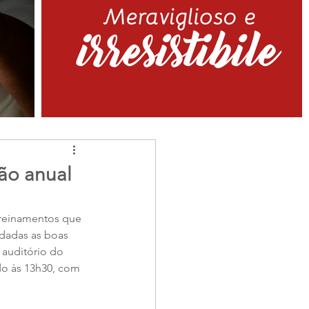
ção anual
 treinamentos que 
dadas as boas 
auditório do 
do às 13h30, com 