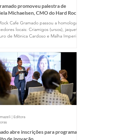
Gramado promoveu palestra de
iela Michaelsen, CMO do Hard Rock
 Gramado
Rock Cafe Gramado passou a homologar
edores locais: Criamigos (ursos), jaquetas
uro de Mônica Cardoso e Malha Imperial
mazeli | Editora
horas
ado abre inscrições para programa
ito de inovação