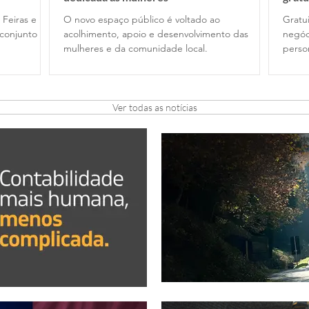
 Feiras e
O novo espaço público é voltado ao
Gratui
conjunto
acolhimento, apoio e desenvolvimento das
negóc
mulheres e da comunidade local.
perso
Ver todas as notícias