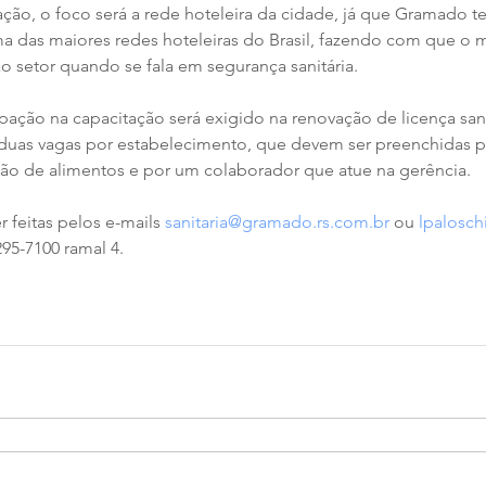
ação, o foco será a rede hoteleira da cidade, já que Gramado t
 das maiores redes hoteleiras do Brasil, fazendo com que o m
o setor quando se fala em segurança sanitária.
ipação na capacitação será exigido na renovação de licença sani
 duas vagas por estabelecimento, que devem ser preenchidas p
ão de alimentos e por um colaborador que atue na gerência.
 feitas pelos e-mails 
sanitaria@gramado.rs.com.br
 ou 
lpalosch
295-7100 ramal 4.