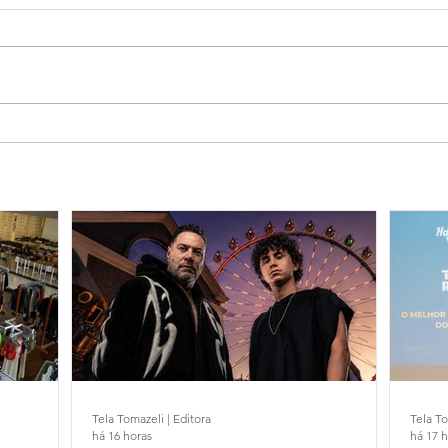
Tela Tomazeli | Editora
Tela To
há 16 horas
há 17 