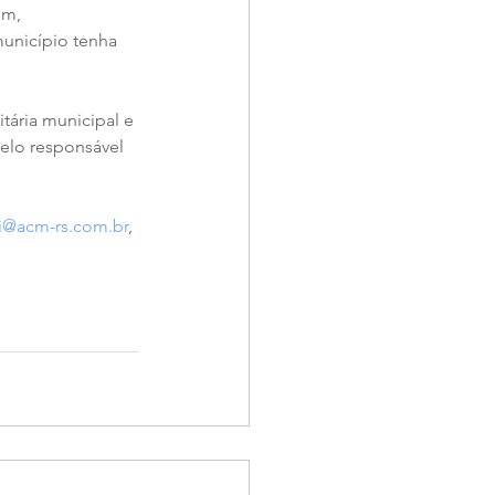
em, 
unicípio tenha 
tária municipal e 
elo responsável 
i@acm-rs.com.br
, 