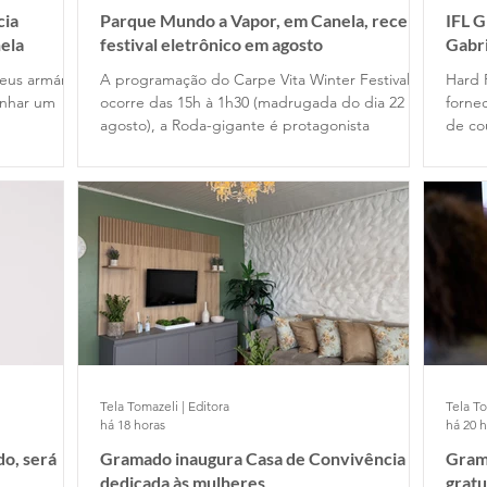
cia
Parque Mundo a Vapor, em Canela, recebe
IFL 
ela
festival eletrônico em agosto
Gabr
Cafe
eus armários
A programação do Carpe Vita Winter Festival
Hard 
anhar um
ocorre das 15h à 1h30 (madrugada do dia 22 de
fornec
agosto), a Roda-gigante é protagonista
de co
Tela Tomazeli | Editora
Tela To
há 18 horas
há 20 
o, será
Gramado inaugura Casa de Convivência
Gram
dedicada às mulheres
gratu