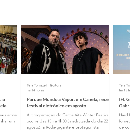
Tela Tomazeli | Editora
Tela To
há 14 horas
há 15 
cia
Parque Mundo a Vapor, em Canela, recebe
IFL 
ela
festival eletrônico em agosto
Gabr
Cafe
eus armários
A programação do Carpe Vita Winter Festival
Hard 
anhar um
ocorre das 15h à 1h30 (madrugada do dia 22 de
fornec
agosto), a Roda-gigante é protagonista
de co