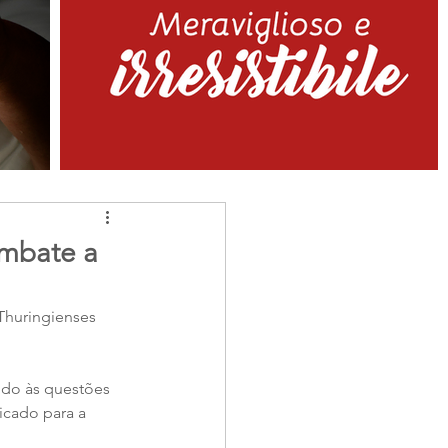
ombate a
 Thuringienses 
ido às questões 
icado para a 