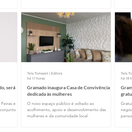
Tela Tomazeli | Editora
Tela To
há 17 horas
há 18 
o, será
Gramado inaugura Casa de Convivência
Gram
dedicada às mulheres
gratu
 Feiras e
O novo espaço público é voltado ao
Gratui
conjunto
acolhimento, apoio e desenvolvimento das
negóc
mulheres e da comunidade local.
perso