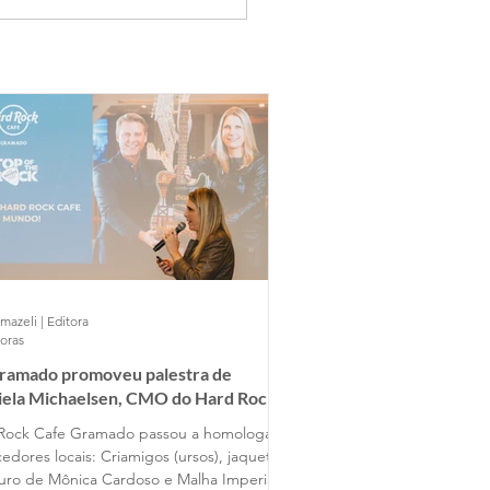
mazeli | Editora
horas
Gramado promoveu palestra de
iela Michaelsen, CMO do Hard Rock
 Gramado
Rock Cafe Gramado passou a homologar
edores locais: Criamigos (ursos), jaquetas
uro de Mônica Cardoso e Malha Imperial