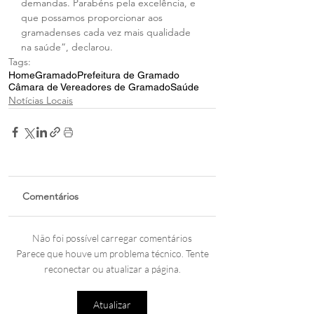
demandas. Parabéns pela excelência, e 
que possamos proporcionar aos 
gramadenses cada vez mais qualidade 
na saúde”, declarou.
Tags:
Home
Gramado
Prefeitura de Gramado
Câmara de Vereadores de Gramado
Saúde
Notícias Locais
Comentários
Não foi possível carregar comentários
Parece que houve um problema técnico. Tente
reconectar ou atualizar a página.
Atualizar