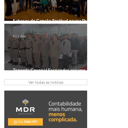
Sabores de Canela: Festival ocupa Praça
João Corrêa em setembro
há 2 dias
Tenente Coronel Fernandes assume
comando do 41º BPM em Gramado
Ver todas as notícias