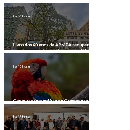
firmam parceria em Porto Alegre
há 14 horas
Livro dos 40 anos da APMPA recupera a
trajetória coletiva da Advocacia Pública
Municipal
há 15 horas
Concurso fotográfico do Gramadozoo
entra na reta final de inscrições
há 15 horas