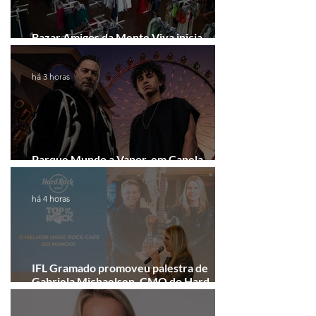
Bazar Amigos da Mente Viva inicia
arrecadação em Gramado e Canela
há 3 horas
Parque Mundo a Vapor, em Canela,
recebe festival eletrônico em agosto
há 4 horas
IFL Gramado promoveu palestra de
Gabriela Michaelsen, CMO do Hard
Rock Cafe Gramado