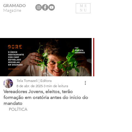
GRAMADO
ME
Magazine
NU
Tela Tomazeli | Editora
8 de abr. de 2025
3 min de leitura
Vereadores Jovens, eleitos, terão
formação em oratória antes do início do
mandato
POLÍTICA