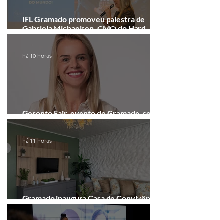
IFL Gramado promoveu palestra de
Gabriela Michaelsen, CMO do Hard
Rock Cafe Gramado
há 10 horas
Geronto Fair, evento de Gramado, será
realizada em formato digital
há 11 horas
Gramado inaugura Casa de Convivência
dedicada às mulheres