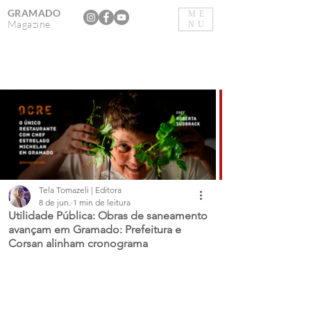
GRAMADO
ME
Magazine
NU
Tela Tomazeli | Editora
8 de jun.
1 min de leitura
Utilidade Pública: Obras de saneamento
avançam em Gramado: Prefeitura e
Corsan alinham cronograma