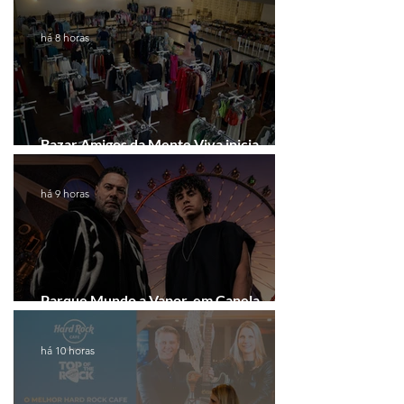
há 8 horas
Bazar Amigos da Mente Viva inicia
arrecadação em Gramado e Canela
há 9 horas
Parque Mundo a Vapor, em Canela,
recebe festival eletrônico em agosto
há 10 horas