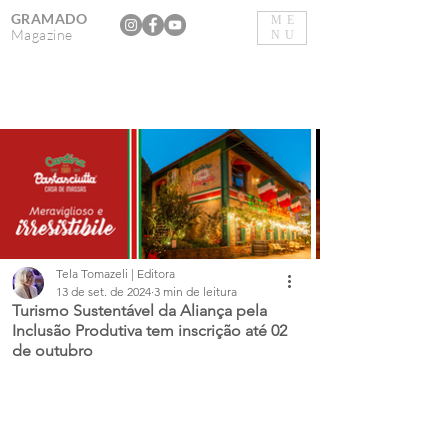
GRAMADO
ME
Magazine
NU
Tela Tomazeli | Editora
13 de set. de 2024
3 min de leitura
Turismo Sustentável da Aliança pela
Inclusão Produtiva tem inscrição até 02
de outubro