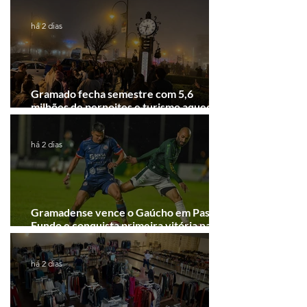
Festival de Cinema de Gramado
há 2 dias
Gramado fecha semestre com 5,6
milhões de pernoites e turismo aquecido.
Junho desponta!
há 2 dias
Gramadense vence o Gaúcho em Passo
Fundo e conquista primeira vitória na
Série A2
há 2 dias