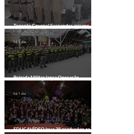
Tenente Coronel Fernandes assume
comando do 41º BPM em Gramado
há 1 dia
Brigada Militar lança Operação
Convergência na Região das Hortênsias
há 1 dia
EDUCAVÍDEO leva 38 produções ao