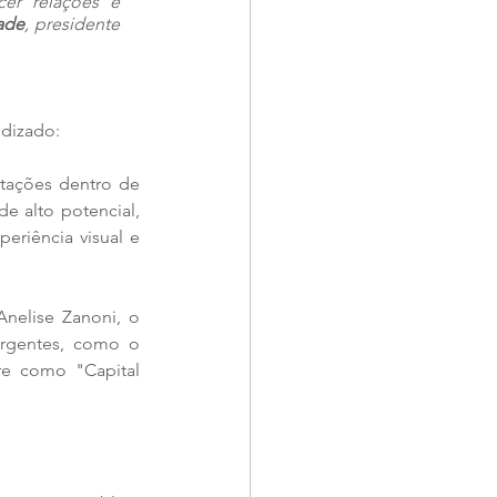
er relações e 
ade
, presidente 
ndizado:
tações dentro de 
e alto potencial, 
riência visual e 
nelise Zanoni, o 
urgentes, como o 
e como "Capital 