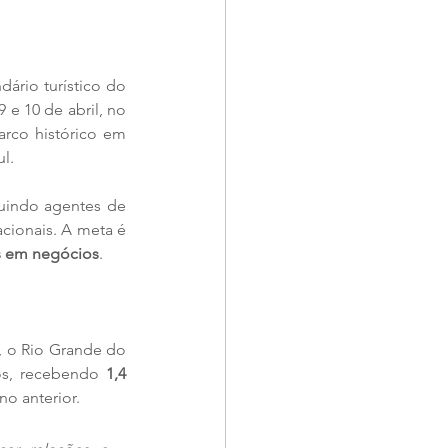
ário turístico do 
 e 10 de abril, no 
rco histórico em 
l.
cluindo agentes de 
cionais. A meta é 
s em negócios
.
 o Rio Grande do 
os, recebendo 
1,4 
no anterior.