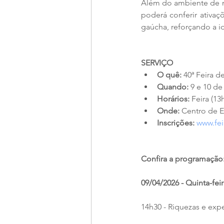
Além do ambiente de ne
poderá conferir ativaç
gaúcha, reforçando a i
SERVIÇO
O quê:
 40ª Feira 
Quando:
 9 e 10 de
Horários:
 Feira (13
Onde:
 Centro de E
Inscrições:
www.fei
Confira a programação
09/04/2026 - Quinta-fei
14h30 - Riquezas e exp