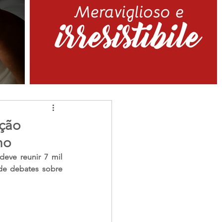
ição
ho
eve reunir 7 mil 
de debates sobre 