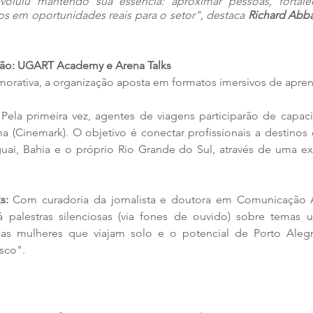
oluiu mantendo sua essência: aproximar pessoas, fortalec
os em oportunidades reais para o setor", destaca 
Richard Abb
ão: UGART Academy e Arena Talks
orativa, a organização aposta em formatos imersivos de apre
 Pela primeira vez, agentes de viagens participarão de capaci
 (Cinemark). O objetivo é conectar profissionais a destinos d
ai, Bahia e o próprio Rio Grande do Sul, através de uma expe
s:
 Com curadoria da jornalista e doutora em Comunicação A
palestras silenciosas (via fones de ouvido) sobre temas 
s mulheres que viajam solo e o potencial de Porto Alegr
sco".