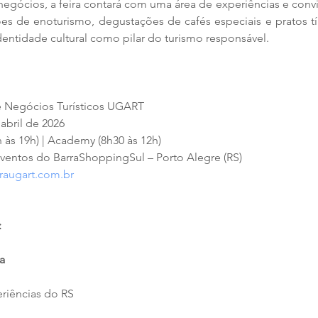
gócios, a feira contará com uma área de experiências e convi
ões de enoturismo, degustações de cafés especiais e pratos típ
dentidade cultural como pilar do turismo responsável.
de Negócios Turísticos UGART
 abril de 2026
h às 19h) | Academy (8h30 às 12h)
ventos do BarraShoppingSul – Porto Alegre (RS)
raugart.com.br
:
ra
eriências do RS