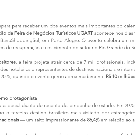
epara para receber um dos eventos mais importantes do calend
ção da Feira de Negócios Turísticos UGART
 acontece nos dias 9
BarraShoppingSul, em Porto Alegre. O evento celebra um ma
o de recuperação e crescimento do setor no Rio Grande do Su
sitores
, a feira projeta atrair cerca de 7 mil profissionais, in
des hoteleiras e representantes de destinos nacionais e interna
 2025, quando o evento gerou aproximadamente 
R$ 10 milhõe
omo protagonista
ia especial diante do recente desempenho do estado. Em 2025,
o o terceiro destino brasileiro mais visitado por estrangeir
rnacionais
 — um salto impressionante de 
86,4%
 em relação ao a