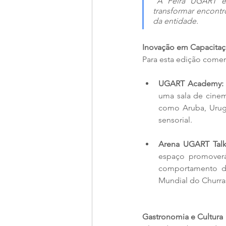
"A Feira UGART ev
transformar encontr
da entidade.
Inovação em Capacitaç
Para esta edição comem
UGART Academy:
uma sala de cinema
como Aruba, Urugu
sensorial.
Arena UGART Talk
espaço promoverá 
comportamento da
Mundial do Churra
Gastronomia e Cultura