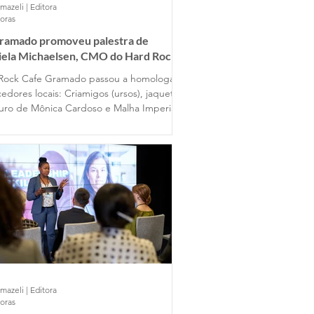
mazeli | Editora
horas
Gramado promoveu palestra de
iela Michaelsen, CMO do Hard Rock
 Gramado
Rock Cafe Gramado passou a homologar
edores locais: Criamigos (ursos), jaquetas
uro de Mônica Cardoso e Malha Imperial
mazeli | Editora
horas