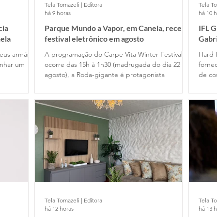
Tela Tomazeli | Editora
Tela To
há 9 horas
há 10 
cia
Parque Mundo a Vapor, em Canela, recebe
IFL 
ela
festival eletrônico em agosto
Gabr
Cafe
eus armários
A programação do Carpe Vita Winter Festival
Hard 
anhar um
ocorre das 15h à 1h30 (madrugada do dia 22 de
fornec
agosto), a Roda-gigante é protagonista
de co
Tela Tomazeli | Editora
Tela To
há 12 horas
há 13 