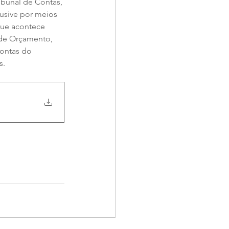
ibunal de Contas, 
lusive por meios 
que acontece 
 de Orçamento, 
contas do 
s.