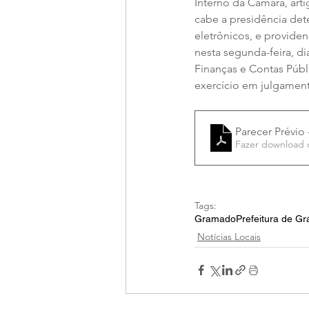
Interno da Câmara, art
cabe a presidência det
eletrônicos, e providen
nesta segunda-feira, d
Finanças e Contas Públ
exercício em julgament
Parecer Prévio
Fazer download 
Tags:
Gramado
Prefeitura de G
Notícias Locais