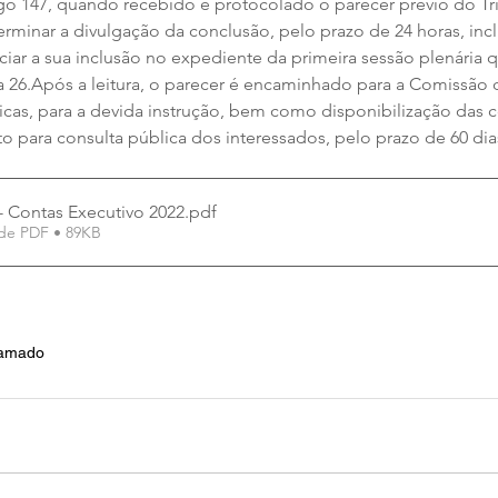
igo 147, quando recebido e protocolado o parecer prévio do Tr
erminar a divulgação da conclusão, pelo prazo de 24 horas, inc
ciar a sua inclusão no expediente da primeira sessão plenária 
ia 26.Após a leitura, o parecer é encaminhado para a Comissão
icas, para a devida instrução, bem como disponibilização das 
o para consulta pública dos interessados, pelo prazo de 60 dia
 - Contas Executivo 2022
.pdf
de PDF • 89KB
ramado