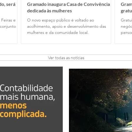
o, será
Gramado inaugura Casa de Convivência
Gram
dedicada às mulheres
gratu
 Feiras e
O novo espaço público é voltado ao
Gratui
conjunto
acolhimento, apoio e desenvolvimento das
negóc
mulheres e da comunidade local.
perso
Ver todas as notícias