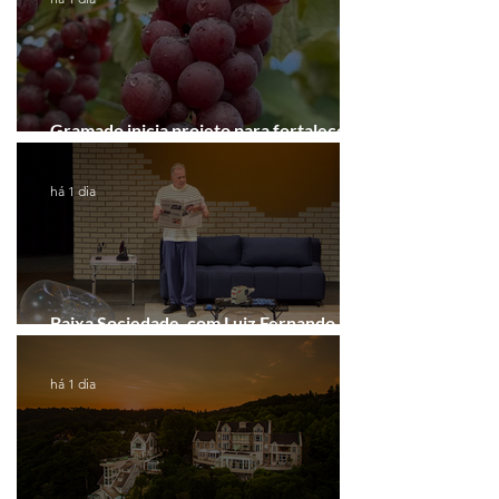
Gramado inicia projeto para fortalecer a
Rota do Vinho
há 1 dia
Baixa Sociedade, com Luiz Fernando
Guimarães, chega a Novo Hamburgo
há 1 dia