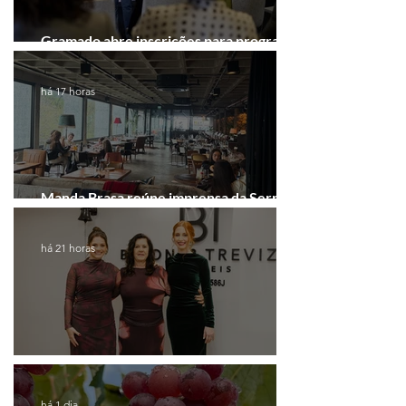
Gramado abre inscrições para programa
gratuito de inovação
há 17 horas
Manda Brasa reúne imprensa da Serra
Gaúcha para falar de expansão
há 21 horas
Coluna de Caxias
há 1 dia