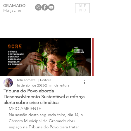
GRAMADO
ME
Magazine
NU
Tela Tomazeli | Editora
16 de abr. de 2025
2 min de leitura
Tribuna do Povo aborda
Desenvolvimento Sustentável e reforça
alerta sobre crise climática
MEIO AMBIENTE
Na sessão desta segunda-feira, dia 14, a 
Câmara Municipal de Gramado abriu 
espaço na Tribuna do Povo para tratar 