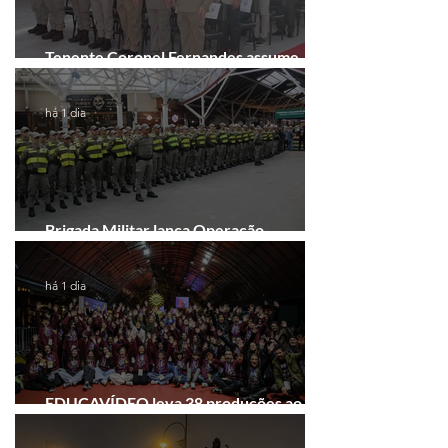
Tenente Coronel Fernandes assume
comando do 41º BPM em Gramado
há 1 dia
Brigada Militar lança Operação
Convergência na Região das Hortênsias
há 1 dia
EDUCAVÍDEO leva 38 produções ao
Festival de Cinema de Gramado