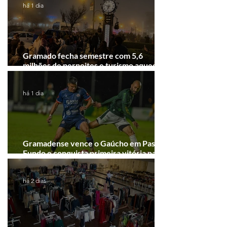
há 1 dia
Gramado fecha semestre com 5,6
milhões de pernoites e turismo aquecido.
Junho desponta!
há 1 dia
Gramadense vence o Gaúcho em Passo
Fundo e conquista primeira vitória na
Série A2
há 2 dias