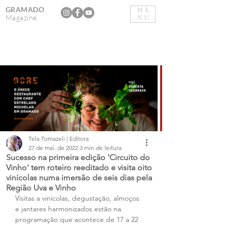
GRAMADO
ME
Magazine
NU
Tela Tomazeli | Editora
27 de mai. de 2022
3 min de leitura
Sucesso na primeira edição 'Circuito do
Vinho' tem roteiro reeditado e visita oito
vinícolas numa imersão de seis dias pela
Região Uva e Vinho
Visitas a vinícolas, degustação, almoços 
e jantares harmonizados estão na 
programação que acontece de 17 a 22 