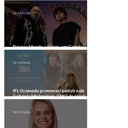
arrecadação em Gramado e Canela
há 14 horas
Parque Mundo a Vapor, em Canela,
recebe festival eletrônico em agosto
há 16 horas
IFL Gramado promoveu palestra de
Gabriela Michaelsen, CMO do Hard
Rock Cafe Gramado
há 16 horas