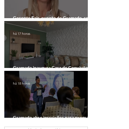
Geronto Fair, evento de Gramado, será
realizada em formato digital
há 17 horas
Gramado inaugura Casa de Convivência
dedicada às mulheres
há 18 horas
Gramado abre inscrições para programa
gratuito de inovação