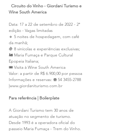
Circuito do Vinho - Giordani Turismo e 
Wine South America
Data: 17 a 22 de setembro de 2022 - 2ª 
edição - Vagas limitadas
🔹 5 noites de hospedagem, com café 
da manhã;
🍇 8 vinícolas e experiências exclusivas;
🚂 Maria Fumaça e Parque Cultural 
Epopeia Italiana;
🎟️ Visita à Wine South America
Valor: a partir de R$ 6.900,00 por pessoa
Informações e reservas: ☎️ 54 3455-2788 
|www.giordaniturismo.com.br
Para referência | Boilerplate
A Giordani Turismo tem 30 anos de 
atuação no segmento de turismo. 
Desde 1993 é a operadora oficial do 
passeio Maria Fumaça - Trem do Vinho. 