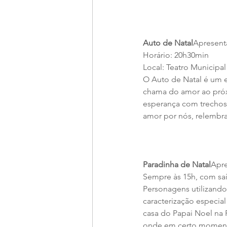
Auto de Natal
Apresenta
Horário: 20h30min
Local: Teatro Municipal
O Auto de Natal é um e
chama do amor ao próx
esperança com trechos
amor por nós, relembra
Paradinha de Natal
Apre
Sempre às 15h, com saí
Personagens utilizando
caracterização especial
casa do Papai Noel na
onde em certo momento