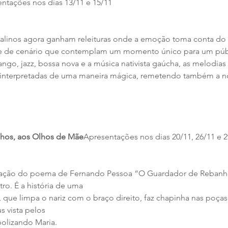
ntações nos dias 13/11 e 15/11
talinos agora ganham releituras onde a emoção toma conta do
 e de cenário que contemplam um momento único para um públ
ango, jazz, bossa nova e a música nativista gaúcha, as melodias n
 interpretadas de uma maneira mágica, remetendo também a no
hos, aos Olhos de Mãe
Apresentações nos dias 20/11, 26/11 e 2
tação do poema de Fernando Pessoa “O Guardador de Rebanh
tro. É a história de uma
l, que limpa o nariz com o braço direito, faz chapinha nas poças
 vista pelos
olizando Maria.