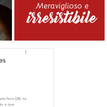
es
a-feira (28), na 
ão e que 