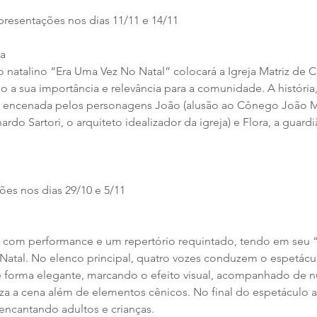
resentações nos dias 11/11 e 14/11
ra
o natalino “Era Uma Vez No Natal” colocará a Igreja Matriz de 
o a sua importância e relevância para a comunidade. A história
 e encenada pelos personagens João (alusão ao Cônego João Ma
rdo Sartori, o arquiteto idealizador da igreja) e Flora, a guardi
es nos dias 29/10 e 5/11
 com performance e um repertório requintado, tendo em seu “s
Natal. No elenco principal, quatro vozes conduzem o espetáculo
 forma elegante, marcando o efeito visual, acompanhado de n
tiza a cena além de elementos cênicos. No final do espetáculo 
 encantando adultos e crianças.