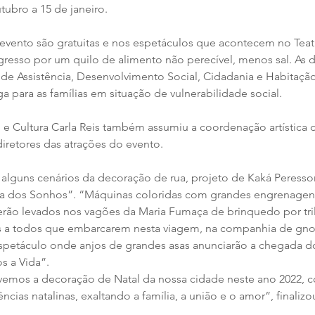
tubro a 15 de janeiro.
 evento são gratuitas e nos espetáculos que acontecem no Teat
ngresso por um quilo de alimento não perecível, menos sal. As 
 de Assistência, Desenvolvimento Social, Cidadania e Habitação
a para as famílias em situação de vulnerabilidade social.
o e Cultura Carla Reis também assumiu a coordenação artística
diretores das atrações do evento.
lguns cenários da decoração de rua, projeto de Kaká Peresso
ca dos Sonhos”. “Máquinas coloridas com grandes engrenagens
rão levados nos vagões da Maria Fumaça de brinquedo por tri
os a todos que embarcarem nesta viagem, na companhia de gno
spetáculo onde anjos de grandes asas anunciarão a chegada d
s a Vida”.
vemos a decoração de Natal da nossa cidade neste ano 2022, 
ncias natalinas, exaltando a família, a união e o amor”, finalizo