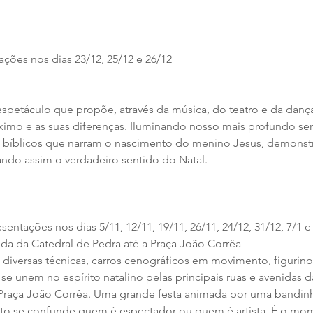
ções nos dias 23/12, 25/12 e 26/12
spetáculo que propõe, através da música, do teatro e da dança
imo e as suas diferenças. Iluminando nosso mais profundo sen
 bíblicos que narram o nascimento do menino Jesus, demonst
ndo assim o verdadeiro sentido do Natal.
sentações nos dias 5/11, 12/11, 19/11, 26/11, 24/12, 31/12, 7/1 e
da da Catedral de Pedra até a Praça João Corrêa
 diversas técnicas, carros cenográficos em movimento, figurin
 se unem no espírito natalino pelas principais ruas e avenidas d
 Praça João Corrêa. Uma grande festa animada por uma bandin
 se confunde quem é espectador ou quem é artista. É o mome