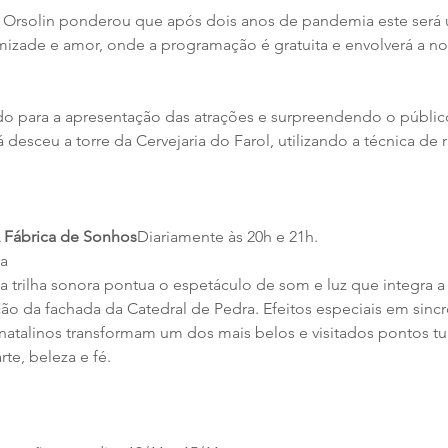
o Orsolin ponderou que após dois anos de pandemia este será 
mizade e amor, onde a programação é gratuita e envolverá a 
do para a apresentação das atrações e surpreendendo o público
 desceu a torre da Cervejaria do Farol, utilizando a técnica de r
A Fábrica de Sonhos
Diariamente às 20h e 21h.
ra
 trilha sonora pontua o espetáculo de som e luz que integra a
ão da fachada da Catedral de Pedra. Efeitos especiais em sincr
atalinos transformam um dos mais belos e visitados pontos turí
te, beleza e fé.