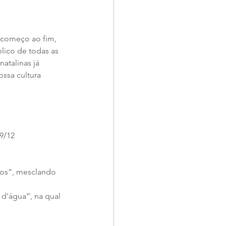
 começo ao fim, 
ico de todas as 
atalinas já 
ssa cultura 
9/12
os”, mesclando 
 d'água”, na qual 