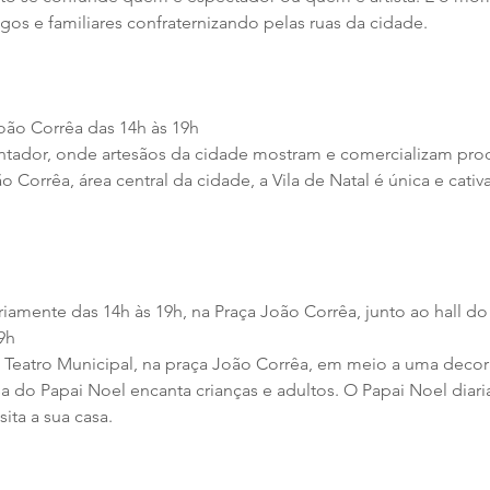
gos e familiares confraternizando pelas ruas da cidade.
oão Corrêa das 14h às 19h
ntador, onde artesãos da cidade mostram e comercializam prod
 Corrêa, área central da cidade, a Vila de Natal é única e cativa
riamente das 14h às 19h, na Praça João Corrêa, junto ao hall do
9h
 Teatro Municipal, na praça João Corrêa, em meio a uma decora
asa do Papai Noel encanta crianças e adultos. O Papai Noel diar
ita a sua casa.