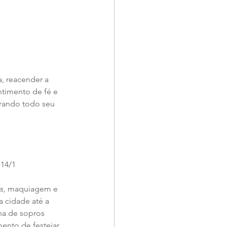
, reacender a 
timento de fé e 
rando todo seu 
 14/1
os, maquiagem e 
a cidade até a 
ha de sopros 
nto de festejar 