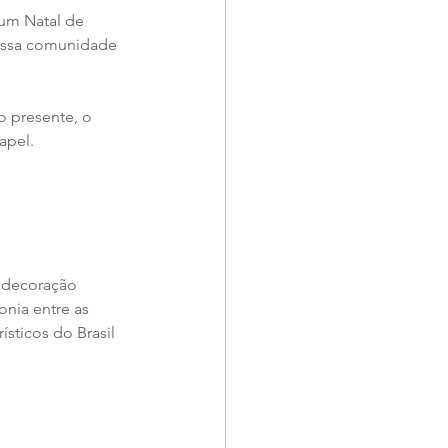
um Natal de 
nossa comunidade 
 presente, o 
apel.
 decoração 
onia entre as 
sticos do Brasil 