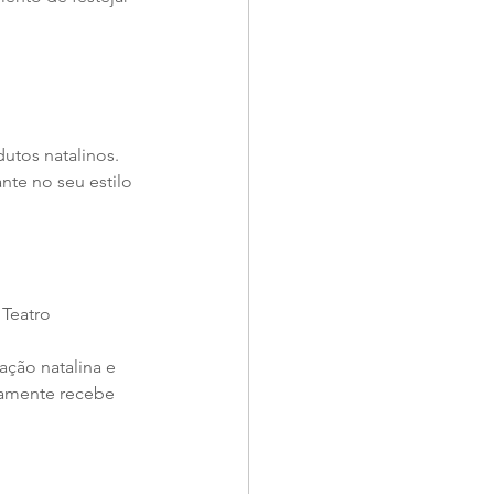
utos natalinos. 
nte no seu estilo 
 Teatro 
ção natalina e 
iamente recebe 