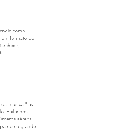
Canela como 
, em formato de 
rchesi), 
ã.
et musical" as 
. Bailarinos 
úmeros aéreos. 
aparece o grande 