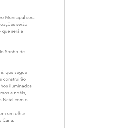
ro Municipal será 
doações serão 
 que será a 
 do Sonho de 
ni, que segue 
 construirão 
lhos iluminados 
mos e noéis, 
o Natal com o 
com um olhar 
u Carla.