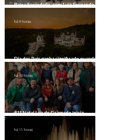
Baixa Sociedade, com Luiz Fernando
Guimarães, chega a Novo Hamburgo
há 9 horas
Dia dos Pais ganha significado quando o
presente é viver experiências juntos
há 10 horas
41º Natal Luz de Gramado inicia
tratativas com clubes de serviço
há 11 horas