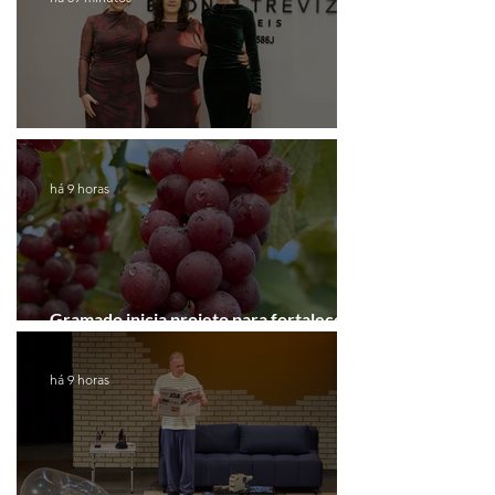
Coluna de |Caxias
há 9 horas
Gramado inicia projeto para fortalecer a
Rota do Vinho
há 9 horas