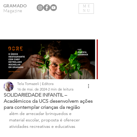
GRAMADO
ME
Magazine
NU
Tela Tomazeli | Editora
16 de mai. de 2024
2 min de leitura
SOLIDARIEDADE INFANTIL –
Acadêmicos da UCS desenvolvem ações
para contemplar crianças da região
além de arrecadar brinquedos e 
material escolar, proposta é oferecer 
atividades recreativas e educativas