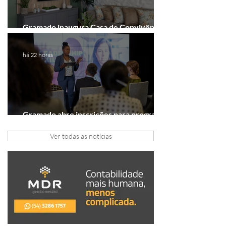
Gramado inaugura Casa de Convivência
dedicada às mulheres
há 22 horas
Gramado abre inscrições para programa
gratuito de inovação
Ver todas as notícias