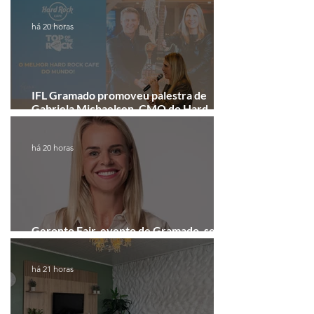
recebe festival eletrônico em agosto
há 20 horas
IFL Gramado promoveu palestra de
Gabriela Michaelsen, CMO do Hard
Rock Cafe Gramado
há 20 horas
Geronto Fair, evento de Gramado, será
realizada em formato digital
há 21 horas