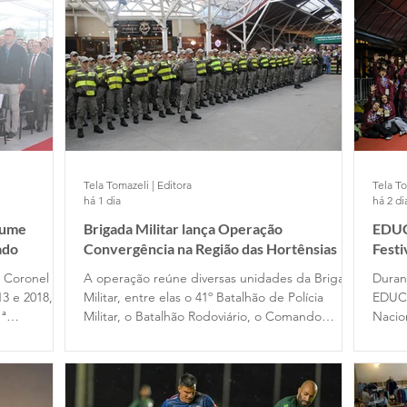
Tela Tomazeli | Editora
Tela To
há 1 dia
há 2 di
sume
Brigada Militar lança Operação
EDUC
ado
Convergência na Região das Hortênsias
Fest
e Coronel
A operação reúne diversas unidades da Brigada
Duran
13 e 2018, no
Militar, entre elas o 41º Batalhão de Polícia
EDUC
1ª
Militar, o Batalhão Rodoviário, o Comando
Nacio
assou pelo
Ambiental, o Comando do Choque e o
Filme
 em 2020,
Departamento de Ensino. Participam das ações
difer
cupou o
dois alunos-oficiais do Curso Superior de Polícia
traba
omandante
Militar e 120 alunos-soldados do Curso Básico