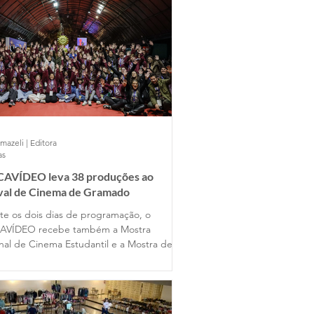
mazeli | Editora
as
AVÍDEO leva 38 produções ao
ival de Cinema de Gramado
te os dois dias de programação, o
AVÍDEO recebe também a Mostra
nal de Cinema Estudantil e a Mostra de
s Universitários, reunindo produções de
entes estados do país ao lado dos
lhos dos alunos gramadenses.