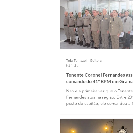
Tela Tomazeli | Editora
há 1 dia
Tenente Coronel Fernandes as
comando do 41º BPM em Gram
Não é a primeira vez que o Tenent
Fernandes atua na região. Entre 20
posto de capitão, ele comandou a 
Companhia de Gramado e depois p
Estado Maior da Unidade. Retornou
permanecendo até 2022, quando o
posto de major na função de subc