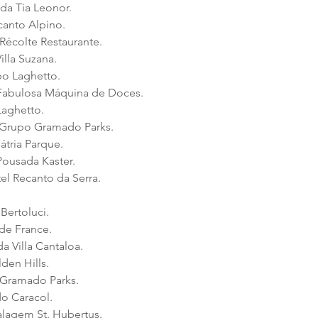
da Tia Leonor.
canto Alpino.
Récolte Restaurante.
illa Suzana.
po Laghetto.
 Fabulosa Máquina de Doces.
Laghetto.
: Grupo Gramado Parks.
átria Parque.
Pousada Kaster.
l Recanto da Serra.
Bertoluci.
 de France.
a Villa Cantaloa.
den Hills.
 Gramado Parks.
do Caracol.
alagem St. Hubertus.