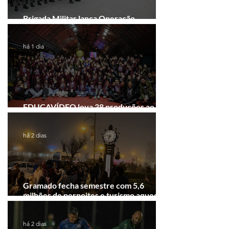
Brigada Militar lança Operação
Convergência na Região das Hortênsias
há 1 dia
EDUCAVÍDEO leva 38 produções ao
Festival de Cinema de Gramado
há 2 dias
Gramado fecha semestre com 5,6
milhões de pernoites e turismo aquecido.
Junho desponta!
há 2 dias