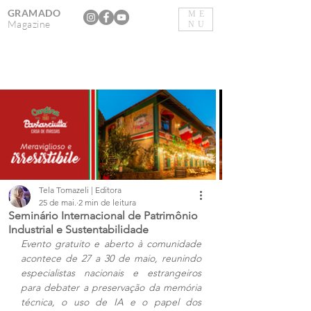
GRAMADO
ME
Magazine
NU
Tela Tomazeli | Editora
25 de mai.
2 min de leitura
Seminário Internacional de Patrimônio
Industrial e Sustentabilidade
Evento gratuito e aberto à comunidade 
acontece de 27 a 30 de maio, reunindo 
especialistas nacionais e estrangeiros 
para debater a preservação da memória 
técnica, o uso de IA e o papel dos 