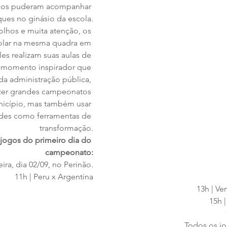
nos puderam acompanhar 
ques no ginásio da escola.
lhos e muita atenção, os 
rolar na mesma quadra em 
s realizam suas aulas de 
 momento inspirador que 
da administração pública, 
azer grandes campeonatos 
nicípio, mas também usar 
des como ferramentas de 
transformação.
 jogos do primeiro dia do 
campeonato:
eira, dia 02/09, no Perinão.
11h | Peru x Argentina
13h | Ve
15h |
Todos os jo