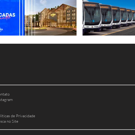
ntato
stagram
líticas de Privacidade
sca no Site