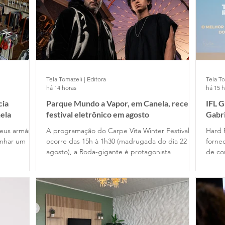
Tela Tomazeli | Editora
Tela To
há 14 horas
há 15 
cia
Parque Mundo a Vapor, em Canela, recebe
IFL 
ela
festival eletrônico em agosto
Gabr
Cafe
eus armários
A programação do Carpe Vita Winter Festival
Hard 
anhar um
ocorre das 15h à 1h30 (madrugada do dia 22 de
fornec
agosto), a Roda-gigante é protagonista
de co