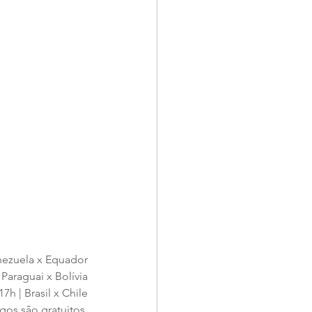
nezuela x Equador
 Paraguai x Bolívia
17h | Brasil x Chile
gos são gratuitos.