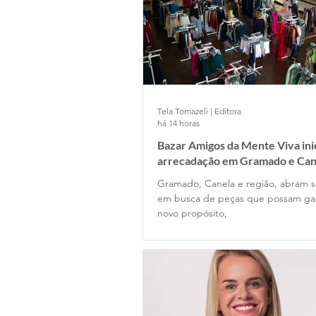
Tela Tomazeli | Editora
há 14 horas
Bazar Amigos da Mente Viva ini
arrecadação em Gramado e Can
Gramado, Canela e região, abram s
em busca de peças que possam g
novo propósito,