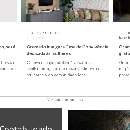
Tela Tomazeli | Editora
Tela To
há 17 horas
há 18 
o, será
Gramado inaugura Casa de Convivência
Gram
dedicada às mulheres
gratu
 Feiras e
O novo espaço público é voltado ao
Gratui
conjunto
acolhimento, apoio e desenvolvimento das
negóc
mulheres e da comunidade local.
perso
Ver todas as notícias