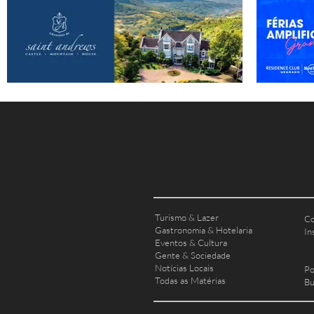
Turismo & Lazer
Co
Gastronomia & Hotelaria
In
Eventos & Cultura
Gente & Sociedade
Notícias Locais
Po
Todas as Matérias
Bu