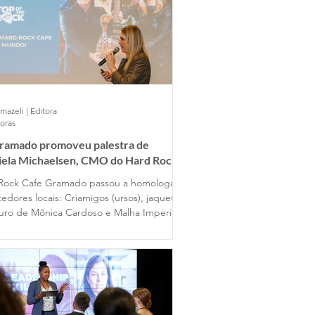
mazeli | Editora
horas
Gramado promoveu palestra de
iela Michaelsen, CMO do Hard Rock
 Gramado
Rock Cafe Gramado passou a homologar
edores locais: Criamigos (ursos), jaquetas
uro de Mônica Cardoso e Malha Imperial