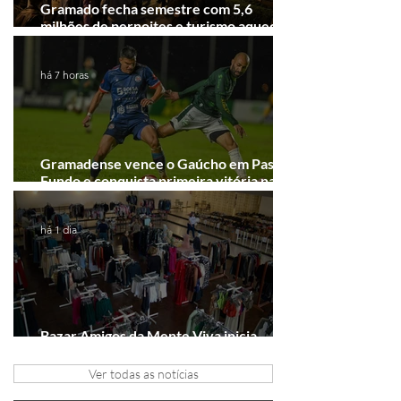
Gramado fecha semestre com 5,6
milhões de pernoites e turismo aquecido.
Junho desponta!
há 7 horas
Gramadense vence o Gaúcho em Passo
Fundo e conquista primeira vitória na
Série A2
há 1 dia
Bazar Amigos da Mente Viva inicia
arrecadação em Gramado e Canela
Ver todas as notícias