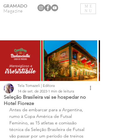
GRAMADO
ME
Magazine
NU
Tela Tomazeli | Editora
14 de set. de 2023
1 min de leitura
Seleção Brasileira vai se hospedar no
Hotel Fioreze
Antes de embarcar para a Argentina, 
rumo à Copa América de Futsal 
Feminino, as 15 atletas e comissão 
técnica da Seleção Brasileira de Futsal 
vão passar por um período de treinos 