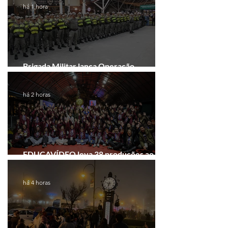
há 1 hora
Brigada Militar lança Operação
Convergência na Região das Hortênsias
há 2 horas
EDUCAVÍDEO leva 38 produções ao
Festival de Cinema de Gramado
há 4 horas