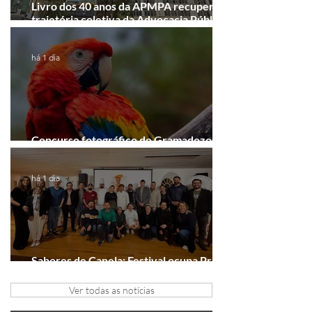
Livro dos 40 anos da APMPA recupera a
trajetória coletiva da Advocacia Pública
Municipal
há 1 dia
Concurso fotográfico do Gramadozoo
entra na reta final de inscrições
há 1 dia
Sabores de Canela: Festival ocupa Praça
João Corrêa em setembro
Ver todas as notícias