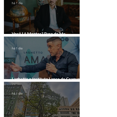
há 1 dia
Você Lê Mentes? Pare de Me
Interpretar!
há 1 dia
Laghetto e Instituto Lance de Craque
firmam parceria em Porto Alegre
há 1 dia