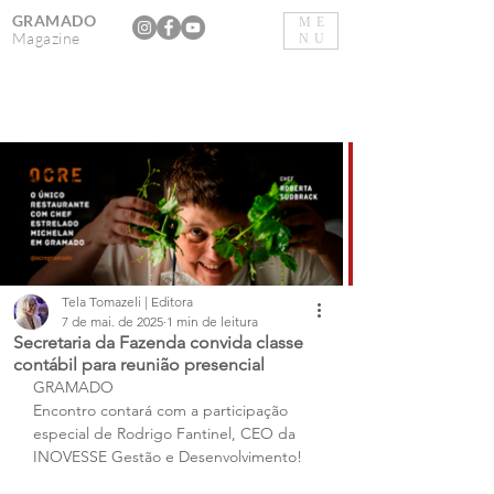
GRAMADO
ME
Magazine
NU
Tela Tomazeli | Editora
7 de mai. de 2025
1 min de leitura
Secretaria da Fazenda convida classe
contábil para reunião presencial
GRAMADO
Encontro contará com a participação 
especial de Rodrigo Fantinel, CEO da 
INOVESSE Gestão e Desenvolvimento!