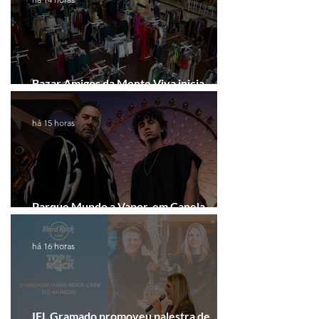
Bazar Amigos da Mente Viva inicia
arrecadação em Gramado e Canela
há 15 horas
Parque Mundo a Vapor, em Canela,
recebe festival eletrônico em agosto
há 16 horas
IFL Gramado promoveu palestra de