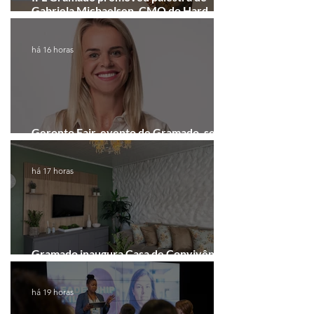
Gabriela Michaelsen, CMO do Hard
Rock Cafe Gramado
há 16 horas
Geronto Fair, evento de Gramado, será
realizada em formato digital
há 17 horas
Gramado inaugura Casa de Convivência
dedicada às mulheres
há 19 horas