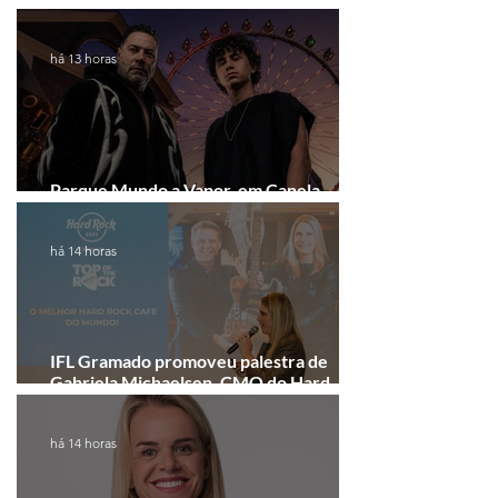
arrecadação em Gramado e Canela
há 13 horas
Parque Mundo a Vapor, em Canela,
recebe festival eletrônico em agosto
há 14 horas
IFL Gramado promoveu palestra de
Gabriela Michaelsen, CMO do Hard
Rock Cafe Gramado
há 14 horas