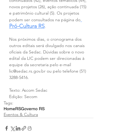
continuados (42), eventos temáticos (49), 
novos projetos (26), ação continuada (15) 
e patrimônio cultural (5). Os projetos 
podem ser consultados na página do
Pró-Cultura RS
.
Nos próximos dias, o cronograma dos 
outros editais será divulgado nos canais 
oficiais da Sedac. Dúvidas sobre o novo 
edital da LIC podem ser direcionadas à 
equipe da secretaria pelo e-mail 
lic@sedac.rs.gov.br ou pelo telefone (51) 
3288-5416.
Texto: Ascom Sedac
Edição: Secom
Tags:
Home
RS
Governo RS
Eventos & Cultura