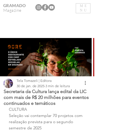
GRAMADO
ME
Magazine
NU
Tela Tomazeli | Editora
30 de jan. de 2025
3 min de leitura
Secretaria da Cultura lança edital da LIC
com mais de R$ 20 milhões para eventos
continuados e temáticos
CULTURA
Seleção vai contemplar 70 projetos com 
realização prevista para o segundo 
semestre de 2025