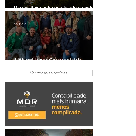
Dia dos Pais ganha significado quando o
presente é viver experiências juntos
há 1 dia
41º Natal Luz de Gramado inicia
tratativas com clubes de serviço
Ver todas as notícias