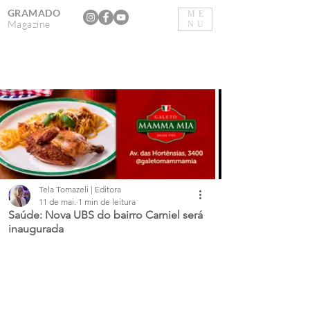
GRAMADO
ME
Magazine
NU
Tela Tomazeli | Editora
11 de mai.
1 min de leitura
Saúde: Nova UBS do bairro Carniel será
inaugurada