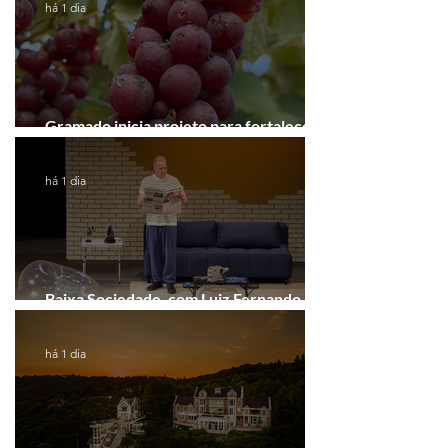
há 1 dia
Gramado inicia projeto para fortalecer a
Rota do Vinho
há 1 dia
Baixa Sociedade, com Luiz Fernando
Guimarães, chega a Novo Hamburgo
há 1 dia