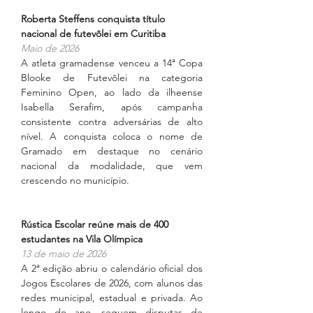
Roberta Steffens conquista título 
nacional de futevôlei em Curitiba
Maio de 2026
A atleta gramadense venceu a 14ª Copa 
Blooke de Futevôlei na categoria 
Feminino Open, ao lado da ilheense 
Isabella Serafim, após campanha 
consistente contra adversárias de alto 
nível. A conquista coloca o nome de 
Gramado em destaque no cenário 
nacional da modalidade, que vem 
crescendo no município.
Rústica Escolar reúne mais de 400 
estudantes na Vila Olímpica
13 de maio de 2026
A 2ª edição abriu o calendário oficial dos 
Jogos Escolares de 2026, com alunos das 
redes municipal, estadual e privada. Ao 
longo do ano, seguem disputas de 