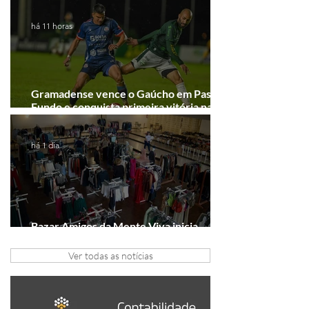
Junho desponta!
há 11 horas
Gramadense vence o Gaúcho em Passo
Fundo e conquista primeira vitória na
Série A2
há 1 dia
Bazar Amigos da Mente Viva inicia
arrecadação em Gramado e Canela
Ver todas as notícias