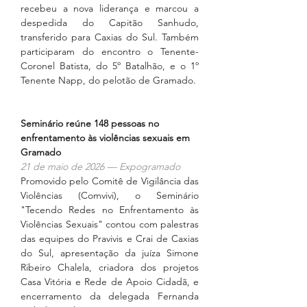
recebeu a nova liderança e marcou a 
despedida do Capitão Sanhudo, 
transferido para Caxias do Sul. Também 
participaram do encontro o Tenente-
Coronel Batista, do 5º Batalhão, e o 1º 
Tenente Napp, do pelotão de Gramado.
Seminário reúne 148 pessoas no 
enfrentamento às violências sexuais em 
Gramado
21 de maio de 2026 — Expogramado
Promovido pelo Comitê de Vigilância das 
Violências (Comvivi), o Seminário 
"Tecendo Redes no Enfrentamento às 
Violências Sexuais" contou com palestras 
das equipes do Pravivis e Crai de Caxias 
do Sul, apresentação da juíza Simone 
Ribeiro Chalela, criadora dos projetos 
Casa Vitória e Rede de Apoio Cidadã, e 
encerramento da delegada Fernanda 