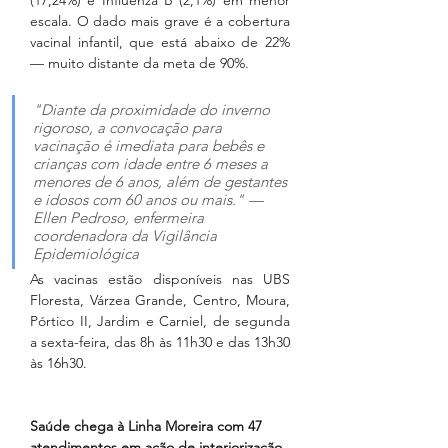
(17,24%) e Influenza B (2,1%) em menor 
escala. O dado mais grave é a cobertura 
vacinal infantil, que está abaixo de 22% 
— muito distante da meta de 90%.
"Diante da proximidade do inverno 
rigoroso, a convocação para 
vacinação é imediata para bebês e 
crianças com idade entre 6 meses a 
menores de 6 anos, além de gestantes 
e idosos com 60 anos ou mais." — 
Ellen Pedroso, enfermeira 
coordenadora da Vigilância 
Epidemiológica
As vacinas estão disponíveis nas UBS 
Floresta, Várzea Grande, Centro, Moura, 
Pórtico II, Jardim e Carniel, de segunda 
a sexta-feira, das 8h às 11h30 e das 13h30 
às 16h30.
Saúde chega à Linha Moreira com 47 
atendimentos em ação de interiorização