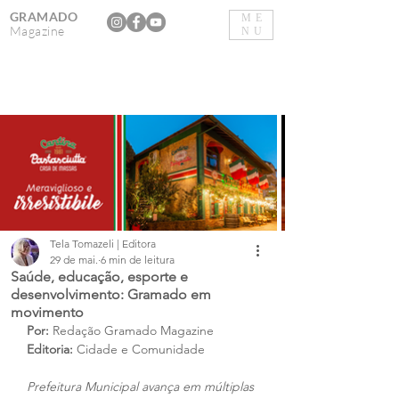
GRAMADO
ME
Magazine
NU
Tela Tomazeli | Editora
29 de mai.
6 min de leitura
Saúde, educação, esporte e
desenvolvimento: Gramado em
movimento
Por: 
Redação Gramado Magazine
Editoria:
 Cidade e Comunidade
Prefeitura Municipal avança em múltiplas 