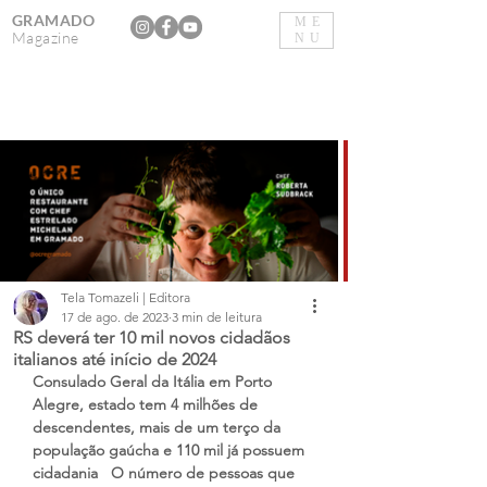
GRAMADO
ME
Magazine
NU
Tela Tomazeli | Editora
17 de ago. de 2023
3 min de leitura
RS deverá ter 10 mil novos cidadãos
italianos até início de 2024
Consulado Geral da Itália em Porto 
Alegre, estado tem 4 milhões de 
descendentes, mais de um terço da 
população gaúcha e 110 mil já possuem 
cidadania
O número de pessoas que 