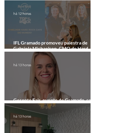
recebe festival eletrônico em agosto
há 12 horas
IFL Gramado promoveu palestra de
Gabriela Michaelsen, CMO do Hard
Rock Cafe Gramado
há 13 horas
Geronto Fair, evento de Gramado, será
realizada em formato digital
há 13 horas