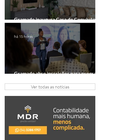
Gramado inaugura Casa de Convivência
dedicada às mulheres
há 15 horas
Gramado abre inscrições para programa
gratuito de inovação
Ver todas as notícias