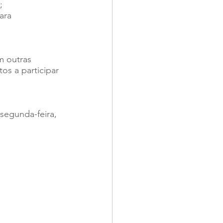
;
ara 
m outras 
s a participar 
segunda-feira, 