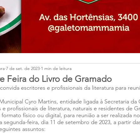
ora
7 de set. de 2023
1 min de leitura
e Feira do Livro de Gramado
convida escritores e profissionais da literatura para reun
Municipal Cyro Martins, entidade ligada à Secretaria da 
s e profissionais de literatura, naturais e residentes de
ormato físico ou digital, para reunião a ser realizada no
a segunda-feira, dia 11 de setembro de 2023, a partir das
seguintes assuntos: