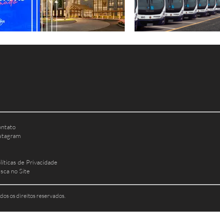
ntato
stagram
líticas de Privacidade
sca no Site
dos os direitos reservados.