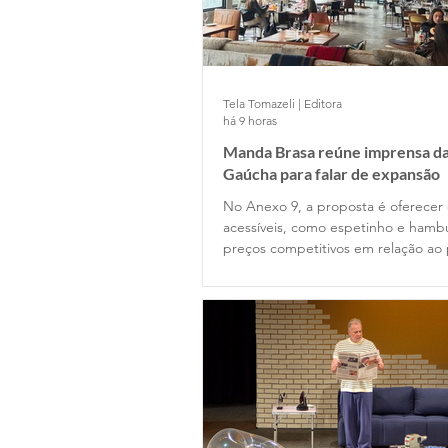
Tela Tomazeli | Editora
há 9 horas
Manda Brasa reúne imprensa da
Gaúcha para falar de expansão
No Anexo 9, a proposta é oferecer
acessíveis, como espetinho e hamb
preços competitivos em relação ao