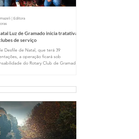
mazeli | Editora
horas
atal Luz de Gramado inicia tratativas
lubes de serviço
e Desfile de Natal, que terá 39
entações, a operação ficará sob
nsabilidade do Rotary Club de Gramado,
y Club Gramado Amizade, Casa da
ions Clube. Já no Nativitaten, com
petáculos programados, a atuação será
lubes Orbis Gramado, Orbis Hortênsias e
 Várzea Grande.