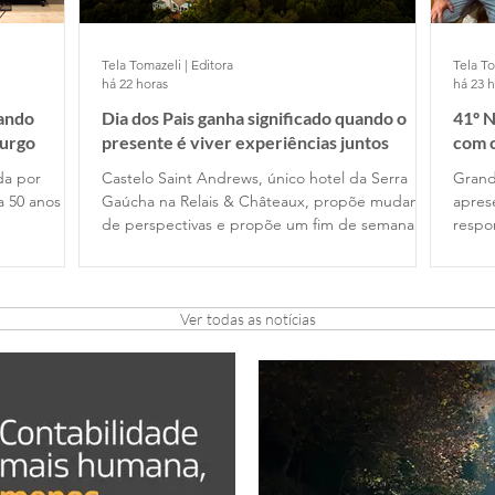
Tela Tomazeli | Editora
Tela To
há 22 horas
há 23 
nando
Dia dos Pais ganha significado quando o
41º N
urgo
presente é viver experiências juntos
com c
ida por
Castelo Saint Andrews, único hotel da Serra
Grand
a 50 anos de
Gaúcha na Relais & Châteaux, propõe mudança
apres
de perspectivas e propõe um fim de semana de
respo
gastronomia e tempo de qualidade . em
Rotar
Gramado, com festival harmonizado exclusivo na
Amizade e L
noite de 8 de agosto
25 es
dos c
Ver todas as notícias
Orbis