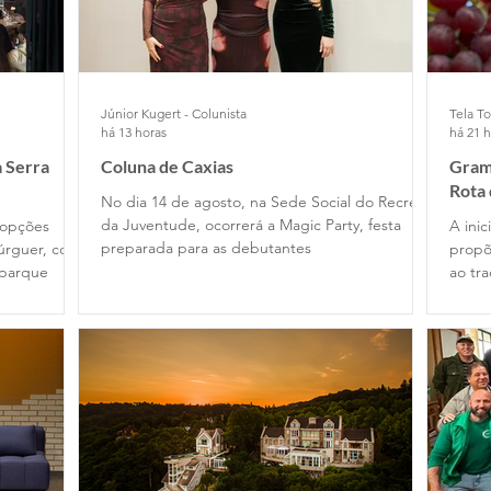
Júnior Kugert - Colunista
Tela To
há 13 horas
há 21 
 Serra
Coluna de Caxias
Grama
Rota
No dia 14 de agosto, na Sede Social do Recreio
da Juventude, ocorrerá a Magic Party, festa
 opções
A ini
preparada para as debutantes
úrguer, com
propõ
 parque
ao tr