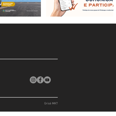
Grisè MKT