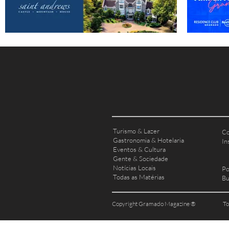
Turismo & Lazer
Co
Gastronomia & Hotelaria
In
Eventos & Cultura
Gente & Sociedade
Notícias Locais
Po
Todas as Matérias
Bu
Copyright Gramado Magazine ®
To