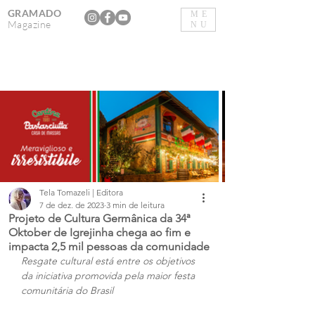
GRAMADO
ME
Magazine
NU
Tela Tomazeli | Editora
7 de dez. de 2023
3 min de leitura
Projeto de Cultura Germânica da 34ª
Oktober de Igrejinha chega ao fim e
impacta 2,5 mil pessoas da comunidade
Resgate cultural está entre os objetivos 
da iniciativa promovida pela maior festa 
comunitária do Brasil