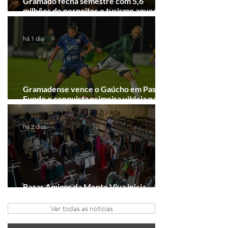
Gramado fecha semestre com 5,6
milhões de pernoites e turismo aquecido.
Junho desponta!
há 1 dia
Gramadense vence o Gaúcho em Passo
Fundo e conquista primeira vitória na
Série A2
há 2 dias
Bazar Amigos da Mente Viva inicia
arrecadação em Gramado e Canela
Ver todas as notícias