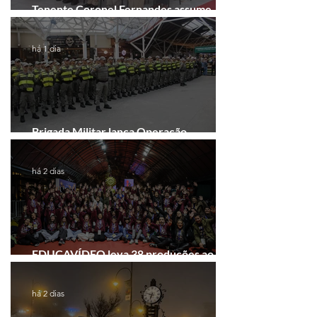
Tenente Coronel Fernandes assume
comando do 41º BPM em Gramado
há 1 dia
Brigada Militar lança Operação
Convergência na Região das Hortênsias
há 2 dias
EDUCAVÍDEO leva 38 produções ao
Festival de Cinema de Gramado
há 2 dias