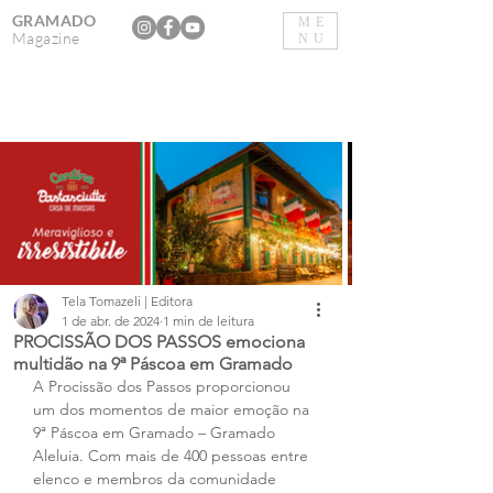
GRAMADO
ME
Magazine
NU
Tela Tomazeli | Editora
1 de abr. de 2024
1 min de leitura
PROCISSÃO DOS PASSOS emociona
multidão na 9ª Páscoa em Gramado
A Procissão dos Passos proporcionou 
um dos momentos de maior emoção na 
9ª Páscoa em Gramado – Gramado 
Aleluia. Com mais de 400 pessoas entre 
elenco e membros da comunidade 