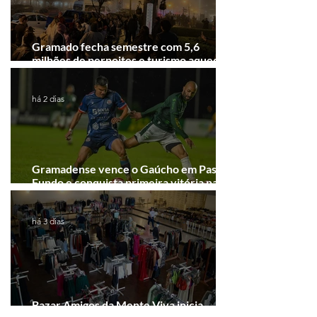
Gramado fecha semestre com 5,6
milhões de pernoites e turismo aquecido.
Junho desponta!
há 2 dias
Gramadense vence o Gaúcho em Passo
Fundo e conquista primeira vitória na
Série A2
há 3 dias
Bazar Amigos da Mente Viva inicia