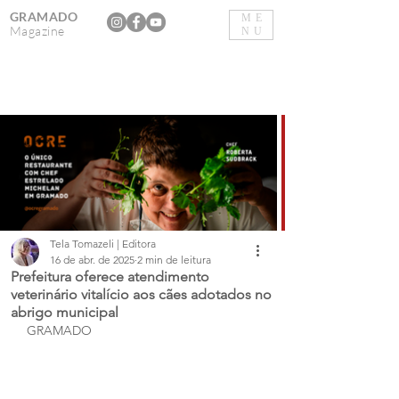
GRAMADO
ME
Magazine
NU
Tela Tomazeli | Editora
16 de abr. de 2025
2 min de leitura
Prefeitura oferece atendimento
veterinário vitalício aos cães adotados no
abrigo municipal
GRAMADO