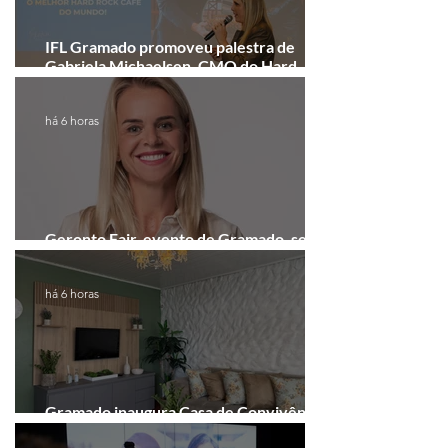
IFL Gramado promoveu palestra de
Gabriela Michaelsen, CMO do Hard
Rock Cafe Gramado
há 6 horas
Geronto Fair, evento de Gramado, será
realizada em formato digital
há 6 horas
Gramado inaugura Casa de Convivência
dedicada às mulheres