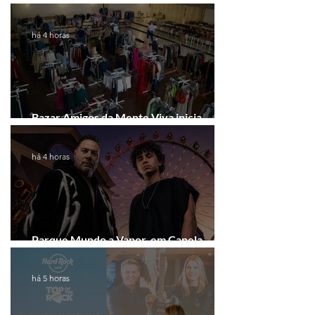
há 4 horas
Bazar Amigos da Mente Viva inicia
arrecadação em Gramado e Canela
há 4 horas
Parque Mundo a Vapor, em Canela,
recebe festival eletrônico em agosto
há 5 horas