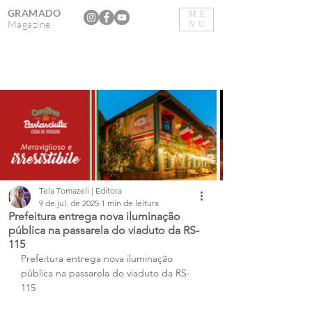
GRAMADO
ME
Magazine
NU
Tela Tomazeli | Editora
9 de jul. de 2025
1 min de leitura
Prefeitura entrega nova iluminação
pública na passarela do viaduto da RS-
115
Prefeitura entrega nova iluminação 
pública na passarela do viaduto da RS-
115