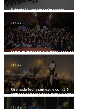
Brigada Militar lança Operação
Convergência na Região das Hortênsias
há 1 dia
EDUCAVÍDEO leva 38 produções ao
Festival de Cinema de Gramado
há 1 dia
Gramado fecha semestre com 5,6
milhões de pernoites e turismo aquecido.
Junho desponta!
há 2 dias