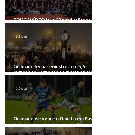
EDUCAVÍDEO leva 38 produções ao
Festival de Cinema de Gramado
há 2 dias
Gramado fecha semestre com 5,6
milhões de pernoites e turismo aquecido.
Junho desponta!
há 2 dias
Gramadense vence o Gaúcho em Passo
Fundo e conquista primeira vitória na
Série A2