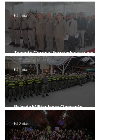
há 1 dia
Tenente Coronel Fernandes assume
comando do 41º BPM em Gramado
há 1 dia
Brigada Militar lança Operação
Convergência na Região das Hortênsias
há 2 dias