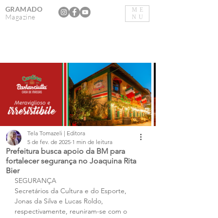
GRAMADO
ME
Magazine
NU
Tela Tomazeli | Editora
5 de fev. de 2025
1 min de leitura
Prefeitura busca apoio da BM para
fortalecer segurança no Joaquina Rita
Bier
SEGURANÇA
Secretários da Cultura e do Esporte, 
Jonas da Silva e Lucas Roldo, 
respectivamente, reuniram-se com o 