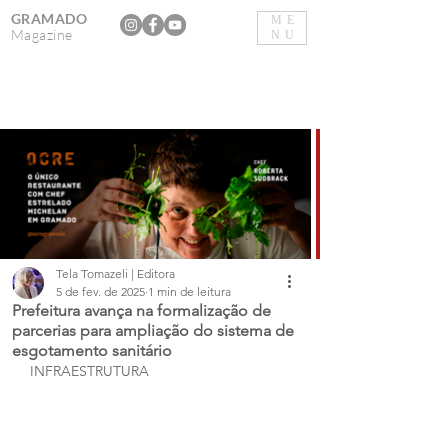
GRAMADO
ME
Magazine
NU
Tela Tomazeli | Editora
5 de fev. de 2025
1 min de leitura
Prefeitura avança na formalização de
parcerias para ampliação do sistema de
esgotamento sanitário
INFRAESTRUTURA