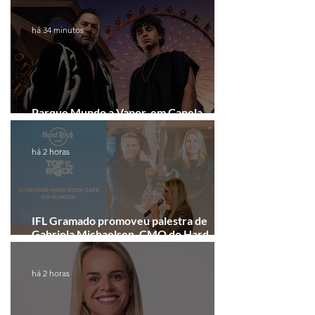
arrecadação em Gramado e Canela
há 34 minutos
Parque Mundo a Vapor, em Canela,
recebe festival eletrônico em agosto
há 2 horas
IFL Gramado promoveu palestra de
Gabriela Michaelsen, CMO do Hard
Rock Cafe Gramado
há 2 horas