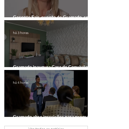
Geronto Fair, evento de Gramado, será
realizada em formato digital
há 3 horas
Gramado inaugura Casa de Convivência
dedicada às mulheres
há 4 horas
Gramado abre inscrições para programa
gratuito de inovação
Ver todas as notícias