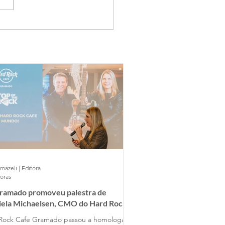
mazeli | Editora
horas
Gramado promoveu palestra de
iela Michaelsen, CMO do Hard Rock
 Gramado
Rock Cafe Gramado passou a homologar