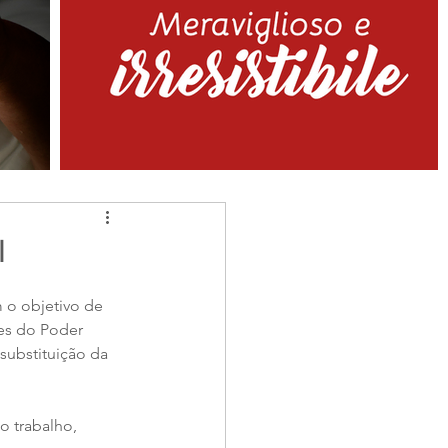
l
m o objetivo de 
es do Poder 
substituição da 
o trabalho, 