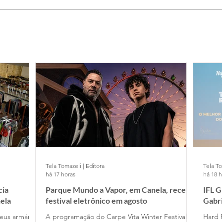
Tela Tomazeli | Editora
Tela To
há 17 horas
há 18 
cia
Parque Mundo a Vapor, em Canela, recebe
IFL 
ela
festival eletrônico em agosto
Gabr
Cafe
eus armários
A programação do Carpe Vita Winter Festival
Hard 