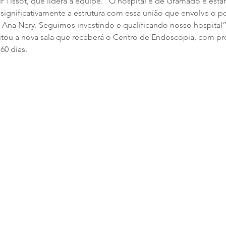
 Tissot, que lidera a equipe. “O hospital é de Gramado e est
ignificativamente a estrutura com essa união que envolve o po
na Nery. Seguimos investindo e qualificando nosso hospital”, 
itou a nova sala que receberá o Centro de Endoscopia, com pr
60 dias.