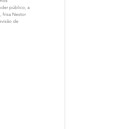
amos 
der público, a 
frisa Nestor 
evisão de 