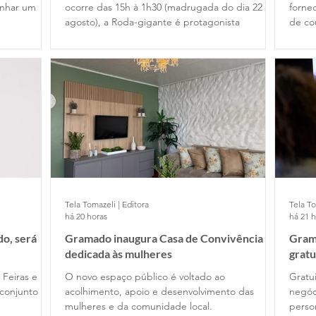
anhar um
ocorre das 15h à 1h30 (madrugada do dia 22 de
fornec
agosto), a Roda-gigante é protagonista
de co
Tela Tomazeli | Editora
Tela To
há 20 horas
há 21 
o, será
Gramado inaugura Casa de Convivência
Gram
dedicada às mulheres
gratu
 Feiras e
O novo espaço público é voltado ao
Gratui
conjunto
acolhimento, apoio e desenvolvimento das
negóc
mulheres e da comunidade local.
perso