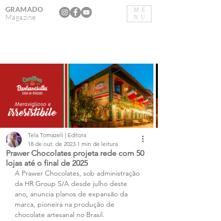
GRAMADO
ME
Magazine
NU
Tela Tomazeli | Editora
18 de out. de 2023
1 min de leitura
Prawer Chocolates projeta rede com 50
lojas até o final de 2025
A Prawer Chocolates, sob administração 
da HR Group S/A desde julho deste 
ano, anuncia planos de expansão da 
marca, pioneira na produção de 
chocolate artesanal no Brasil. 