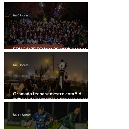
Convergência na Região das Hortênsias
há 6 horas
EDUCAVÍDEO leva 38 produções ao
Festival de Cinema de Gramado
há 8 horas
Gramado fecha semestre com 5,6
milhões de pernoites e turismo aquecido.
Junho desponta!
há 11 horas