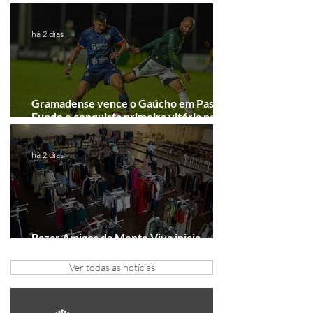
Junho desponta!
há 2 dias
Gramadense vence o Gaúcho em Passo
Fundo e conquista primeira vitória na
Série A2
há 2 dias
Bazar Amigos da Mente Viva inicia
arrecadação em Gramado e Canela
Ver todas as notícias