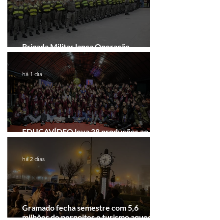
Brigada Militar lança Operação
Convergência na Região das Hortênsias
há 1 dia
EDUCAVÍDEO leva 38 produções ao
Festival de Cinema de Gramado
há 2 dias
Gramado fecha semestre com 5,6
milhões de pernoites e turismo aquecido.