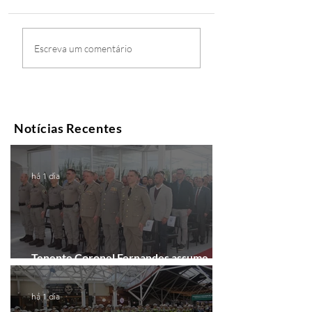
Escreva um comentário
Notícias Recentes
há 1 dia
Tenente Coronel Fernandes assume
comando do 41º BPM em Gramado
há 1 dia