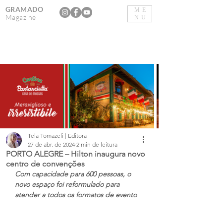
GRAMADO
ME
Magazine
NU
Tela Tomazeli | Editora
27 de abr. de 2024
2 min de leitura
PORTO ALEGRE – Hilton inaugura novo
centro de convenções
Com capacidade para 600 pessoas, o 
novo espaço foi reformulado para 
atender a todos os formatos de evento