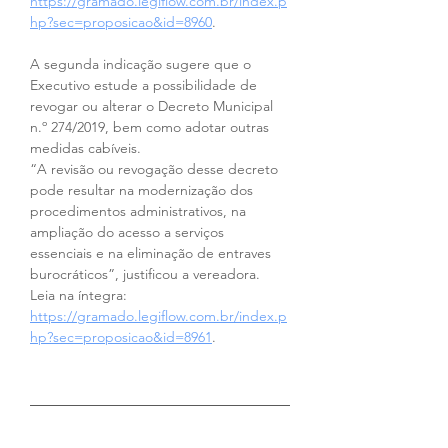
https://gramado.legiflow.com.br/index.p
hp?sec=proposicao&id=8960
.
A segunda indicação sugere que o 
Executivo estude a possibilidade de 
revogar ou alterar o Decreto Municipal 
n.º 274/2019, bem como adotar outras 
medidas cabíveis.
“A revisão ou revogação desse decreto 
pode resultar na modernização dos 
procedimentos administrativos, na 
ampliação do acesso a serviços 
essenciais e na eliminação de entraves 
burocráticos”, justificou a vereadora.
Leia na íntegra: 
https://gramado.legiflow.com.br/index.p
hp?sec=proposicao&id=8961
.