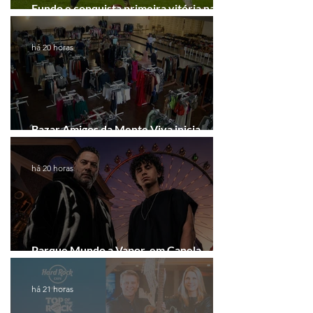
Fundo e conquista primeira vitória na
Série A2
há 20 horas
Bazar Amigos da Mente Viva inicia
arrecadação em Gramado e Canela
há 20 horas
Parque Mundo a Vapor, em Canela,
recebe festival eletrônico em agosto
há 21 horas