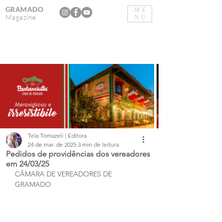
GRAMADO
ME
Magazine
NU
Tela Tomazeli | Editora
24 de mar. de 2025
3 min de leitura
Pedidos de providências dos vereadores
em 24/03/25
CÂMARA DE VEREADORES DE 
GRAMADO