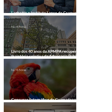
Laghetto e Instituto Lance de Craque
firmam parceria em Porto Alegre
há 14 horas
Livro dos 40 anos da APMPA recupera a
trajetória coletiva da Advocacia Pública
Municipal
há 15 horas
Concurso fotográfico do Gramadozoo
entra na reta final de inscrições