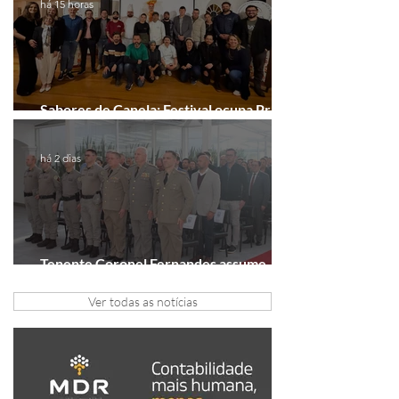
há 15 horas
Sabores de Canela: Festival ocupa Praça
João Corrêa em setembro
há 2 dias
Tenente Coronel Fernandes assume
comando do 41º BPM em Gramado
Ver todas as notícias