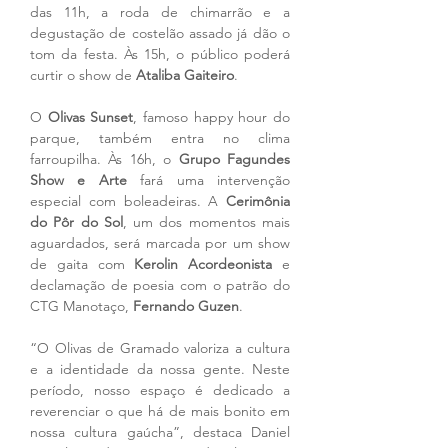
das 11h, a roda de chimarrão e a 
degustação de costelão assado já dão o 
tom da festa. Às 15h, o público poderá 
curtir o show de 
Ataliba Gaiteiro
.
O 
Olivas Sunset
, famoso happy hour do 
parque, também entra no clima 
farroupilha. Às 16h, o 
Grupo Fagundes 
Show e Arte
 fará uma intervenção 
especial com boleadeiras. A 
Cerimônia 
do Pôr do Sol
, um dos momentos mais 
aguardados, será marcada por um show 
de gaita com 
Kerolin Acordeonista
 e 
declamação de poesia com o patrão do 
CTG Manotaço, 
Fernando Guzen
.
“O Olivas de Gramado valoriza a cultura 
e a identidade da nossa gente. Neste 
período, nosso espaço é dedicado a 
reverenciar o que há de mais bonito em 
nossa cultura gaúcha”, destaca Daniel 