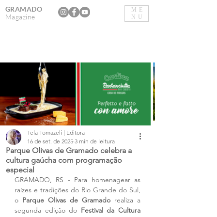
GRAMADO
ME
Magazine
NU
Tela Tomazeli | Editora
16 de set. de 2025
3 min de leitura
Parque Olivas de Gramado celebra a
cultura gaúcha com programação
especial
GRAMADO, RS - Para homenagear as 
raízes e tradições do Rio Grande do Sul, 
o 
Parque Olivas de Gramado
 realiza a 
segunda edição do 
Festival da Cultura 