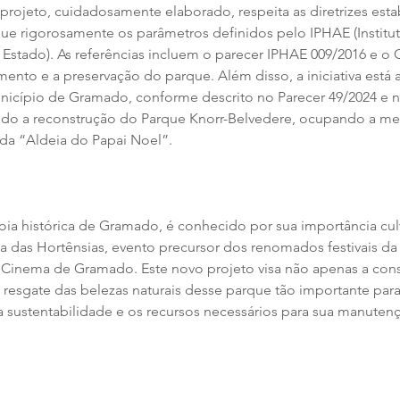
rojeto, cuidadosamente elaborado, respeita as diretrizes esta
ue rigorosamente os parâmetros definidos pelo IPHAE (Institu
o Estado). As referências incluem o parecer IPHAE 009/2016 e o O
nto e a preservação do parque. Além disso, a iniciativa está 
cípio de Gramado, conforme descrito no Parecer 49/2024 e na
ando a reconstrução do Parque Knorr-Belvedere, ocupando a m
da “Aldeia do Papai Noel”.
oia histórica de Gramado, é conhecido por sua importância cult
ta das Hortênsias, evento precursor dos renomados festivais da
 Cinema de Gramado. Este novo projeto visa não apenas a con
esgate das belezas naturais desse parque tão importante para 
 sustentabilidade e os recursos necessários para sua manutençã