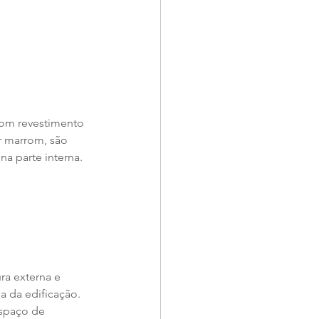
 com revestimento 
r marrom, são 
a parte interna.
ra externa e 
a da edificação. 
espaço de 