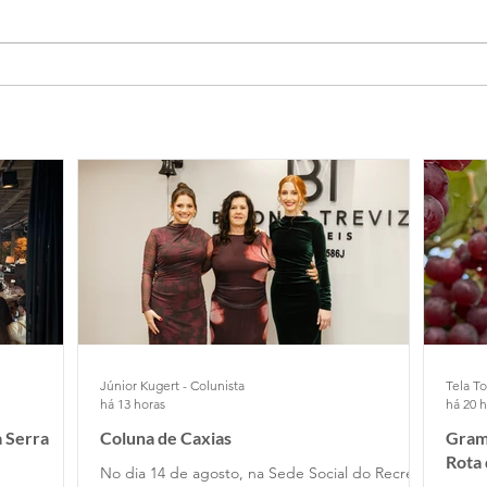
Júnior Kugert - Colunista
Tela To
há 13 horas
há 20 
 Serra
Coluna de Caxias
Grama
Rota
No dia 14 de agosto, na Sede Social do Recreio