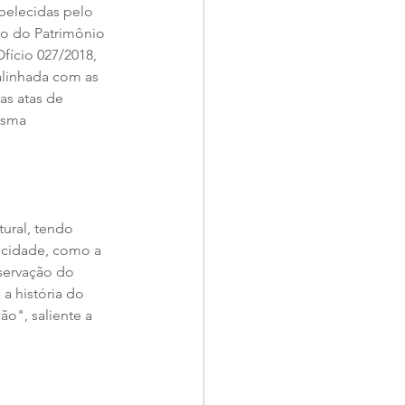
belecidas pelo 
to do Patrimônio 
fício 027/2018, 
alinhada com as 
s atas de 
esma 
ural, tendo 
 cidade, como a 
servação do 
a história do 
o", saliente a 