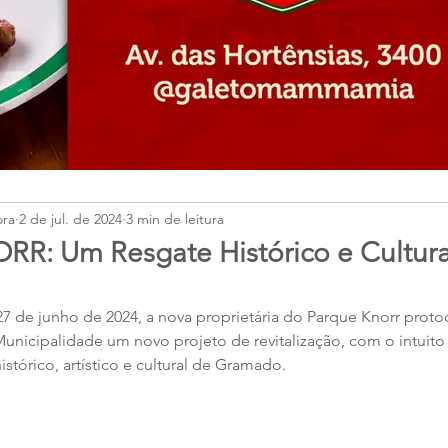
ora
2 de jul. de 2024
3 min de leitura
: Um Resgate Histórico e Cultura
 27 de junho de 2024, a nova proprietária do Parque Knorr proto
Municipalidade um novo projeto de revitalização, com o intuito 
istórico, artístico e cultural de Gramado.