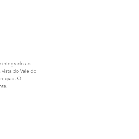
e integrado ao 
vista do Vale do 
região. O 
nte.