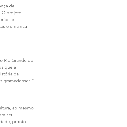
ança de 
. O projeto 
erão se 
es e uma rica 
 do Rio Grande do 
s que a 
stória da 
os gramadenses."
ultura, ao mesmo 
om seu 
dade, pronto 