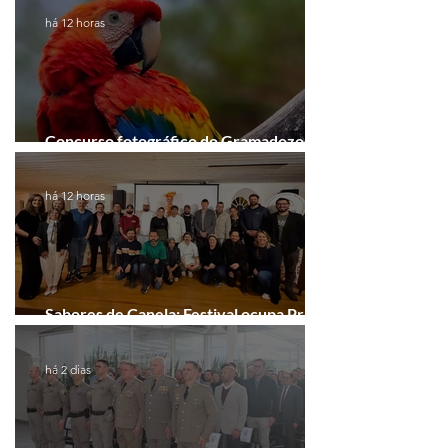
há 12 horas
Concurso fotográfico do Gramadozoo
entra na reta final de inscrições
há 12 horas
Sabores de Canela: Festival ocupa Praça
João Corrêa em setembro
há 2 dias