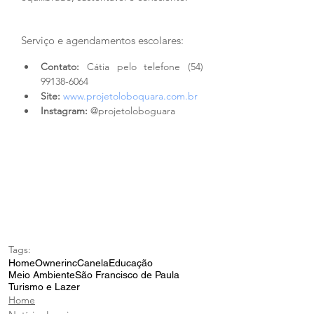
Serviço e agendamentos escolares:
Contato:
 Cátia pelo telefone (54) 
99138-6064
Site:
www.projetoloboquara.com.br
Instagram:
 @projetoloboguara
Tags:
Home
Ownerinc
Canela
Educação
Meio Ambiente
São Francisco de Paula
Turismo e Lazer
Home