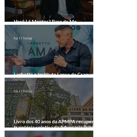
Você Lê Mentes? Pare de Me
Interpretar!
há 11 horas
Laghetto e Instituto Lance de Craque
firmam parceria em Porto Alegre
há 11 horas
Livro dos 40 anos da APMPA recupera a
trajetória coletiva da Advocacia Pública
Municipal