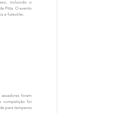
so, incluindo o 
e Pitta. O evento 
 e futevôlei.
 assadores foram 
A competição foi 
de para temperos 