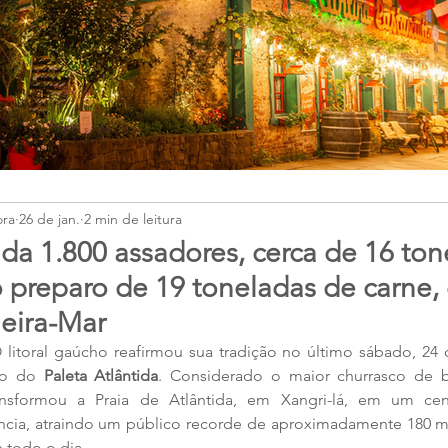
ora
26 de jan.
2 min de leitura
ida 1.800 assadores, cerca de 16 to
o preparo de 19 toneladas de carne,
Beira-Mar
 litoral gaúcho reafirmou sua tradição no último sábado, 24 
ão do 
Paleta Atlântida
. Considerado o maior churrasco de b
sformou a Praia de Atlântida, em Xangri-lá, em um cená
ncia, atraindo um público recorde de aproximadamente 180 mi
 todo o dia.