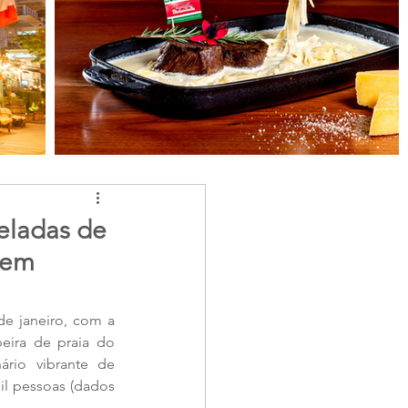
neladas de
 em
de janeiro, com a 
eira de praia do 
rio vibrante de 
l pessoas (dados 