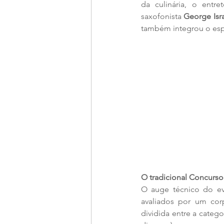
da culinária, o entr
saxofonista 
George Isr
também integrou o espo
O tradicional Concurso
O auge técnico do eve
avaliados por um corp
dividida entre a catego