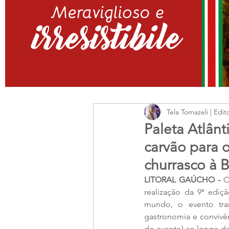
Tela Tomazeli | Edit
Paleta Atlânt
carvão para 
churrasco à 
LITORAL GAÚCHO - 
O
realização da 9ª ediç
mundo, o evento tran
gastronomia e convivê
do evento) ao longo de