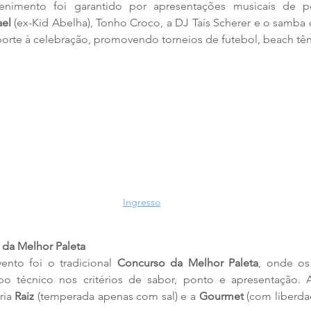
etenimento foi garantido por apresentações musicais de pe
ael
 (ex-Kid Abelha), Tonho Croco, a DJ Taís Scherer e o samba d
rte à celebração, promovendo torneios de futebol, beach tênis
Ingresso
 da Melhor Paleta
nto foi o tradicional 
Concurso da Melhor Paleta
, onde os
o técnico nos critérios de sabor, ponto e apresentação. 
ria 
Raiz
 (temperada apenas com sal) e a 
Gourmet
 (com liberda