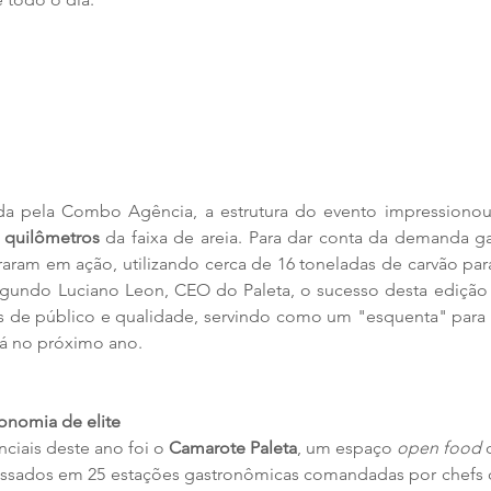
a pela Combo Agência, a estrutura do evento impressionou 
5 quilômetros
 da faixa de areia. Para dar conta da demanda ga
raram em ação, utilizando cerca de 16 toneladas de carvão par
egundo Luciano Leon, CEO do Paleta, o sucesso desta edição 
 de público e qualidade, servindo como um "esquenta" para a 
rá no próximo ano.
onomia de elite
ciais deste ano foi o 
Camarote Paleta
, um espaço 
open food
 
 assados em 25 estações gastronômicas comandadas por chefs 